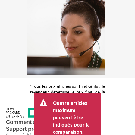
*Tous les prix affichés sont indicatifs ; le
revendeur détermine le prix final de la
transaction et peut inclure d’autres frais
Quatre articles
tels que la TVA ou les taxes sur la vente
et les frais d’expédition. Le prix de la
maximum
transaction déterminé par le revendeur
peuvent être
peut varier par rapport à d’autres
Comment acheter
indiqués pour la
revendeurs et au prix indicatif affiché.
Support produit
comparaison.
Les prix indicatifs peuvent inclure des