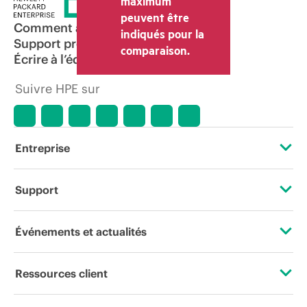
maximum
transaction déterminé par le revendeur
peuvent être
peut varier par rapport à d’autres
Comment acheter
indiqués pour la
revendeurs et au prix indicatif affiché.
Support produit
comparaison.
Les prix indicatifs peuvent inclure des
Écrire à l’équipe commerciale
offres promotionnelles limitées dans le
temps. HPE se réserve le droit d’ajuster
Suivre HPE sur
les prix à tout moment pour diverses
raisons, notamment, mais sans s’y limiter,
l’évolution des conditions du marché,
l’arrêt d’un produit, la disponibilité
restreinte d’un produit, la fin d’une
Entreprise
période de promotion et des erreurs
dans les publicités.
À propos de HPE
Support
Accessibilité
Services d’assistance opérationnelle (OSS)
Événements et actualités
Carrières
Retour et recyclage de produits
Événements
Ressources client
Responsabilité d’entreprise
Support produit
HPE Discover