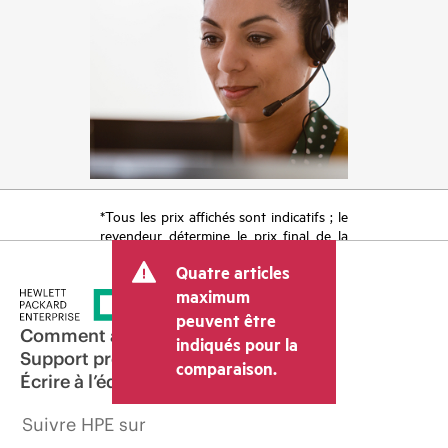
*Tous les prix affichés sont indicatifs ; le
revendeur détermine le prix final de la
transaction et peut inclure d’autres frais
Quatre articles
tels que la TVA ou les taxes sur la vente
et les frais d’expédition. Le prix de la
maximum
transaction déterminé par le revendeur
peuvent être
peut varier par rapport à d’autres
Comment acheter
indiqués pour la
revendeurs et au prix indicatif affiché.
Support produit
comparaison.
Les prix indicatifs peuvent inclure des
Écrire à l’équipe commerciale
offres promotionnelles limitées dans le
temps. HPE se réserve le droit d’ajuster
Suivre HPE sur
les prix à tout moment pour diverses
raisons, notamment, mais sans s’y limiter,