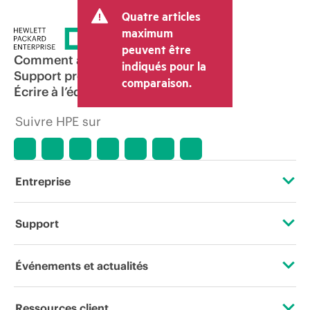
transaction et peut inclure d’autres frais
Quatre articles
tels que la TVA ou les taxes sur la vente
et les frais d’expédition. Le prix de la
maximum
transaction déterminé par le revendeur
peuvent être
peut varier par rapport à d’autres
Comment acheter
indiqués pour la
revendeurs et au prix indicatif affiché.
Support produit
comparaison.
Les prix indicatifs peuvent inclure des
Écrire à l’équipe commerciale
offres promotionnelles limitées dans le
temps. HPE se réserve le droit d’ajuster
Suivre HPE sur
les prix à tout moment pour diverses
raisons, notamment, mais sans s’y limiter,
l’évolution des conditions du marché,
l’arrêt d’un produit, la disponibilité
restreinte d’un produit, la fin d’une
Entreprise
période de promotion et des erreurs
dans les publicités.
À propos de HPE
Support
Accessibilité
Services d’assistance opérationnelle (OSS)
Événements et actualités
Carrières
Retour et recyclage de produits
Événements
Ressources client