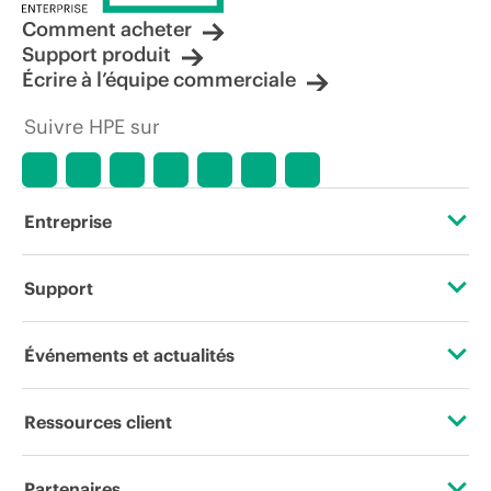
Comment acheter
Support produit
Écrire à l’équipe commerciale
Suivre HPE sur
Entreprise
À propos de HPE
Support
Accessibilité
Services d’assistance opérationnelle (OSS)
Événements et actualités
Carrières
Retour et recyclage de produits
Événements
Ressources client
Responsabilité d’entreprise
Support produit
HPE Discover
Nous contacter
HPE Labs
Partenaires