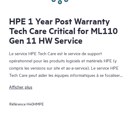
HPE 1 Year Post Warranty
Tech Care Critical for ML110
Gen 11 HW Service
Le service HPE Tech Care est le service de support
opérationnel pour les produits logiciels et matériels HPE (y
compris les versions sur site et as-a-service). Le service HPE
Tech Care peut aider les équipes informatiques à se focaliser
sur le développement de leur activité en leur permettant de
Afficher plus
chercher proactivement de meilleures méthodes de travail,
plutôt que de gérer les problèmes en mode réactif.
Référence
H40HMPE
Le service HPE Tech Care établit un accès direct à des
spécialistes produit et fournit des conseils techniques généraux,
qui aideront les Clients à réduire les risques et à trouver des
méthodes de travail plus efficaces. Les Clients du service HPE