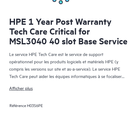
HPE 1 Year Post Warranty
Tech Care Critical for
MSL3040 40 slot Base Service
Le service HPE Tech Care est le service de support
opérationnel pour les produits logiciels et matériels HPE (y
compris les versions sur site et as-a-service). Le service HPE
Tech Care peut aider les équipes informatiques à se focaliser
sur le développement de leur activité en leur permettant de
Afficher plus
chercher proactivement de meilleures méthodes de travail,
plutôt que de gérer les problèmes en mode réactif.
Référence
H03S6PE
Le service HPE Tech Care établit un accès direct à des
spécialistes produit et fournit des conseils techniques généraux,
qui aideront les Clients à réduire les risques et à trouver des
méthodes de travail plus efficaces. Les Clients du service HPE