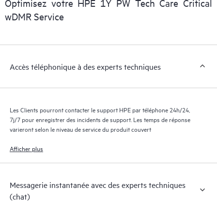
Optimisez votre HPE 1Y PW Tech Care Critical
numérique personnalisée et optimisée qui fournit des données
wDMR Service
exploitables sur des cas de service de produits HPE et des
contrats de support couverts par le service HPE Tech Care. Les
Clients peuvent gérer plus facilement leurs actifs en identifiant
les différents produits installés dans leur environnement et en
Accès téléphonique à des experts techniques
comprenant comment ces produits interagissent ensemble. Les
nouveaux outils en libre-service permettent aux Clients
d’effectuer certaines activités sans avoir à ouvrir un incident de
support, tout en fournissant un portail de ressources de
Les Clients pourront contacter le support HPE par téléphone 24h/24,
connaissances dûment sélectionnées. Le service HPE Tech Care
7j/7 pour enregistrer des incidents de support. Les temps de réponse
donne accès à des ressources HPE qui favoriseront l’excellence
varieront selon le niveau de service du produit couvert
opérationnelle et l’optimisation des performances de la
Afficher plus
périphérie au cloud.
Messagerie instantanée avec des experts techniques
(chat)