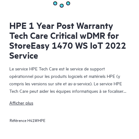
HPE 1 Year Post Warranty
Tech Care Critical wDMR for
StoreEasy 1470 WS IoT 2022
Service
Le service HPE Tech Care est le service de support
opérationnel pour les produits logiciels et matériels HPE (y
compris les versions sur site et as-a-service). Le service HPE
Tech Care peut aider les équipes informatiques à se focaliser
sur le développement de leur activité en leur permettant de
Afficher plus
chercher proactivement de meilleures méthodes de travail,
plutôt que de gérer les problèmes en mode réactif.
Référence
H41WHPE
Le service HPE Tech Care établit un accès direct à des
spécialistes produit et fournit des conseils techniques généraux,