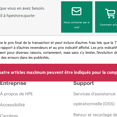
sque vous en avez besoin.
il à
hpestore.quote-
Nous contacter par e-
Comment ach
mail
e le prix final de la transaction et peut inclure d’autres frais tels que la 
apport à d’autres revendeurs et au prix indicatif affiché. Les prix indicat
nt pour diverses raisons, notamment, mais sans s’y limiter, l’évolution de
 des erreurs dans les publicités.
atre articles maximum peuvent être indiqués pour la comp
Entreprise
Support
À propos de HPE
Services d’assistance
opérationnelle (OSS)
Accessibilité
Retour et recyclage d
Carrières