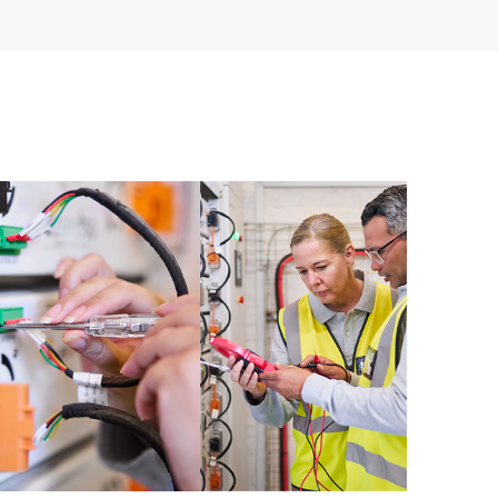
E Tech Care. Les Clients peuvent gérer plus
t les différents produits installés dans leur
omment ces produits interagissent ensemble. Les
mettent aux Clients d’effectuer certaines activités
support, tout en fournissant un portail de ressources
nées. Le service HPE Tech Care donne accès à des
xcellence opérationnelle et l’optimisation des
loud.