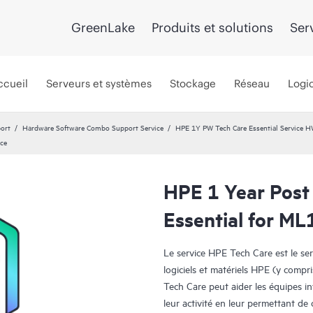
GreenLake
Produits et solutions
Ser
ccueil
Serveurs et systèmes
Stockage
Réseau
Logic
port
Hardware Software Combo Support Service
HPE 1Y PW Tech Care Essential Service 
ice
HPE 1 Year Post
Essential for M
Le service HPE Tech Care est le se
logiciels et matériels HPE (y compri
Tech Care peut aider les équipes i
leur activité en leur permettant d