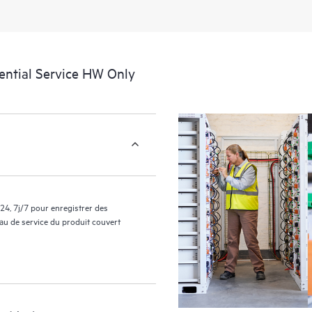
support couverts par le service HP
facilement leurs actifs en identifian
environnement et en comprenant c
nouveaux outils en libre-service per
ential Service HW Only
sans avoir à ouvrir un incident de 
de connaissances dûment sélection
ressources HPE qui favoriseront l’e
performances de la périphérie au c
24, 7j/7 pour enregistrer des
eau de service du produit couvert