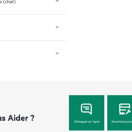
s (chat)
 Aider ?
Dialoguer en ligne
Assistance pro