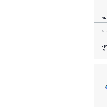
Affi
Soum
HEW
ENT