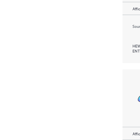
Affi
Soum
HEW
ENT
Affi