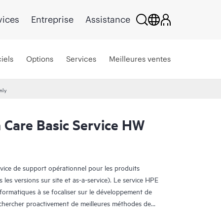
vices
Entreprise
Assistance
iels
Options
Services
Meilleures ventes
nly
Care Basic Service HW
rvice de support opérationnel pour les produits
s les versions sur site et as-a-service). Le service HPE
nformatiques à se focaliser sur le développement de
e chercher proactivement de meilleures méthodes de
oblèmes en mode réactif.