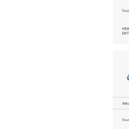
Soum
HEW
ENT
Affi
Soum