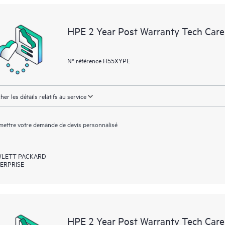
facilement leurs actifs en identifian
environnement et en comprenant c
HPE 2 Year Post Warranty Tech Care
nouveaux outils en libre-service per
sans avoir à ouvrir un incident de 
de connaissances dûment sélection
N° référence H55XYPE
ressources HPE qui favoriseront l’e
performances de la périphérie au c
cher les détails relatifs au service
ettre votre demande de devis personnalisé
LETT PACKARD
ERPRISE
HPE 2 Year Post Warranty Tech Care