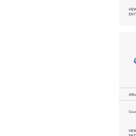
HEW
ENT
Affi
Soum
HEW
ENT