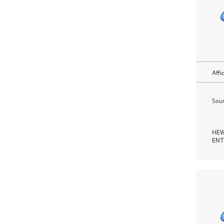
Affi
Soum
HEW
ENT