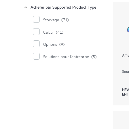
Acheter par Supported Product Type
Stockage
(71)
Calcul
(41)
Options
(9)
Affi
Solutions pour l'entreprise
(5)
Soum
HEW
ENT