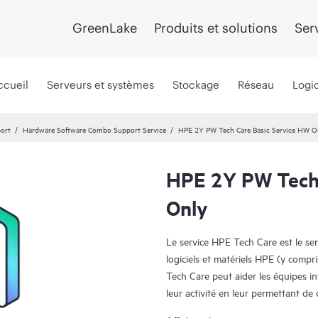
GreenLake
Produits et solutions
Ser
ccueil
Serveurs et systèmes
Stockage
Réseau
Logic
port
Hardware Software Combo Support Service
HPE 2Y PW Tech Care Basic Service HW O
HPE 2Y PW Tech 
Only
Le service HPE Tech Care est le se
logiciels et matériels HPE (y compri
Tech Care peut aider les équipes i
leur activité en leur permettant d
travail, plutôt que de gérer les pr