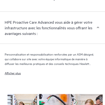
régulières sur le dossier et sur l'avancement de la solution.
HPE Proactive Care Advanced utilise la technologie de support
à distance pour superviser les appareils et collecter des
HPE Proactive Care Advanced vous aide à gérer votre
données, ce qui permet d'accélérer la prise en charge et les
infrastructure avec les fonctionnalités vous offrant les
services. Pour bénéficier de ce service d'assistance, il est
avantages suivants :
impératif que la version la plus récente de Remote Support
Technology soit installée.
Personnalisation et responsabilisation renforcées par un ASM désigné,
qui collabore sur site avec votre équipe informatique de manière à
diffuser les meilleures pratiques et des conseils techniques Hewlett
Packard Enterprise adaptés à vos besoins et projets informatiques
Afficher plus