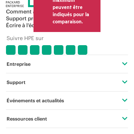
peuvent être
Comment acheter
indiqués pour la
Support produit
comparaison.
Écrire à l’équipe commerciale
Suivre HPE sur
Entreprise
À propos de HPE
Support
Accessibilité
Services d’assistance opérationnelle (OSS)
Événements et actualités
Carrières
Retour et recyclage de produits
Événements
Ressources client
Responsabilité d’entreprise
Support produit
HPE Discover
Nous contacter