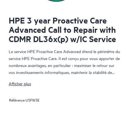
HPE 3 year Proactive Care
Advanced Call to Repair with
CDMR DL36x(p) w/IC Service
Le service HPE Proactive Care Advanced étend le périmètre du
service HPE Proactive Care. Il est conçu pour vous apporter de
nombreux avantages, en particulier : maximiser le retour sur
vos investissements informatiques, maintenir la stabilité de
votre infrastructure IT, atteindre les objectifs établis pour vos
Afficher plus
projets informatiques et commerciaux, réduire les coûts
opérationnels et réduire la charge de travail de votre personnel
Référence
U5FW3E
informatique pour lui permettre de se consacrer aux tâches
prioritaires. Votre responsable de compte support HPE (ASM)
formule des recommandations personnalisées sur les plans
technique et opérationnel, et vous fait part des meilleures
pratiques tirées de l'expérience de HPE en matière de support