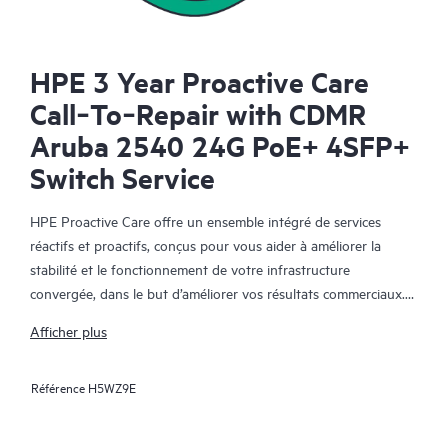
HPE 3 Year Proactive Care
Call‑To‑Repair with CDMR
Aruba 2540 24G PoE+ 4SFP+
Switch Service
HPE Proactive Care offre un ensemble intégré de services
réactifs et proactifs, conçus pour vous aider à améliorer la
stabilité et le fonctionnement de votre infrastructure
convergée, dans le but d’améliorer vos résultats commerciaux.
Dans un environnement convergent et virtualisé complexe, de
Afficher plus
nombreux composants ont besoin de fonctionner ensemble
efficacement. HPE Proactive Care a été spécifiquement conçu
Référence
H5WZ9E
pour prendre en charge les appareils dans ces environnements,
en offrant une solution de support amélioré qui couvre les
serveurs, les systèmes d’exploitation, les hyperviseurs, le