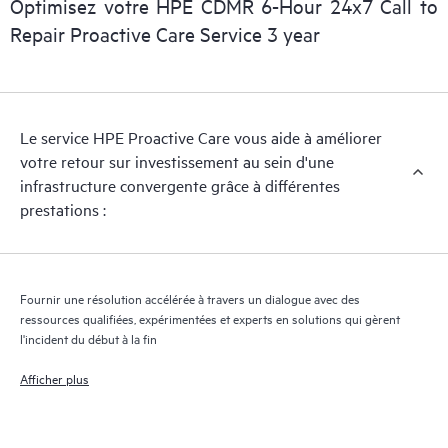
Optimisez votre HPE CDMR 6-Hour 24x7 Call to
support matériel réactif selon vos besoins d’entreprise et
Repair Proactive Care Service 3 year
opérationnels.
HPE Proactive Care assure l’analyse des versions des logiciels et
des microprogrammes pour les appareils pris en charge, et vous
Le service HPE Proactive Care vous aide à améliorer
fournit une liste de recommandations pour maintenir votre
votre retour sur investissement au sein d'une
infrastructure couverte par HPE Proactive Care aux niveaux de
infrastructure convergente grâce à différentes
versions recommandés. Vous recevrez régulièrement une
prestations :
analyse proactive de vos appareils couverts par HPE Proactive
Care pour identifier et résoudre les problèmes de configuration.
HPE Proactive Care génère également des rapports d’incidents
trimestriels pour vous aider à identifier les problèmes récurrents
Fournir une résolution accélérée à travers un dialogue avec des
et vous éviter de les reproduire.
ressources qualifiées, expérimentées et experts en solutions qui gèrent
l'incident du début à la fin
Afficher plus