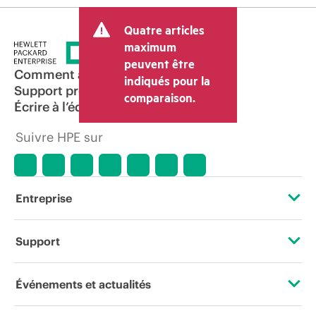
Quatre articles
maximum
peuvent être
Comment acheter
indiqués pour la
Support produit
comparaison.
Écrire à l’équipe commerciale
Suivre HPE sur
Entreprise
À propos de HPE
Support
Accessibilité
Services d’assistance opérationnelle (OSS)
Événements et actualités
Carrières
Retour et recyclage de produits