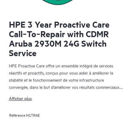
HPE 3 Year Proactive Care
Call‑To‑Repair with CDMR
Aruba 2930M 24G Switch
Service
HPE Proactive Care offre un ensemble intégré de services
réactifs et proactifs, conçus pour vous aider à améliorer la
stabilité et le fonctionnement de votre infrastructure
convergée, dans le but d’améliorer vos résultats commerciaux.
Dans un environnement convergent et virtualisé complexe, de
Afficher plus
nombreux composants ont besoin de fonctionner ensemble
efficacement. HPE Proactive Care a été spécifiquement conçu
Référence
H1TR6E
pour prendre en charge les appareils dans ces environnements,
en offrant une solution de support amélioré qui couvre les
serveurs, les systèmes d’exploitation, les hyperviseurs, le