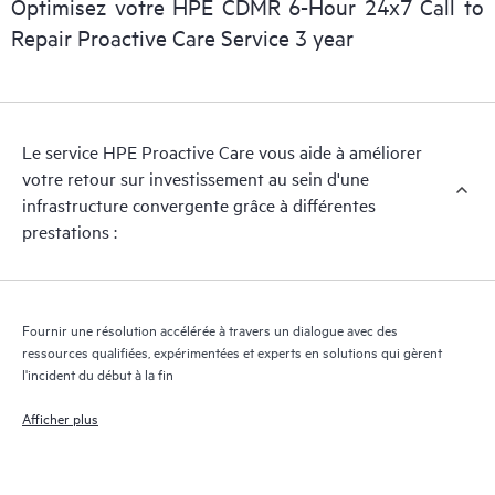
Optimisez votre HPE CDMR 6-Hour 24x7 Call to
support matériel réactif selon vos besoins d’entreprise et
Repair Proactive Care Service 3 year
opérationnels.
HPE Proactive Care assure l’analyse des versions des logiciels et
des microprogrammes pour les appareils pris en charge, et vous
Le service HPE Proactive Care vous aide à améliorer
fournit une liste de recommandations pour maintenir votre
votre retour sur investissement au sein d'une
infrastructure couverte par HPE Proactive Care aux niveaux de
infrastructure convergente grâce à différentes
versions recommandés. Vous recevrez régulièrement une
prestations :
analyse proactive de vos appareils couverts par HPE Proactive
Care pour identifier et résoudre les problèmes de configuration.
HPE Proactive Care génère également des rapports d’incidents
trimestriels pour vous aider à identifier les problèmes récurrents
Fournir une résolution accélérée à travers un dialogue avec des
et vous éviter de les reproduire.
ressources qualifiées, expérimentées et experts en solutions qui gèrent
l'incident du début à la fin
Afficher plus