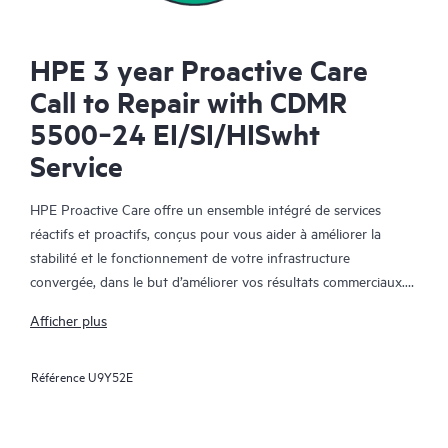
HPE 3 year Proactive Care
Call to Repair with CDMR
5500‑24 EI/SI/HISwht
Service
HPE Proactive Care offre un ensemble intégré de services
réactifs et proactifs, conçus pour vous aider à améliorer la
stabilité et le fonctionnement de votre infrastructure
convergée, dans le but d’améliorer vos résultats commerciaux.
Dans un environnement convergent et virtualisé complexe, de
Afficher plus
nombreux composants ont besoin de fonctionner ensemble
efficacement. HPE Proactive Care a été spécifiquement conçu
Référence
U9Y52E
pour prendre en charge les appareils dans ces environnements,
en offrant une solution de support amélioré qui couvre les
serveurs, les systèmes d’exploitation, les hyperviseurs, le