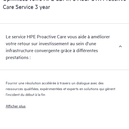
support matériel réactif selon vos besoins d’entreprise et
Care Service 3 year
opérationnels.
HPE Proactive Care assure l’analyse des versions des logiciels et
des microprogrammes pour les appareils pris en charge, et vous
Le service HPE Proactive Care vous aide à améliorer
fournit une liste de recommandations pour maintenir votre
votre retour sur investissement au sein d'une
infrastructure couverte par HPE Proactive Care aux niveaux de
infrastructure convergente grâce à différentes
versions recommandés. Vous recevrez régulièrement une
prestations :
analyse proactive de vos appareils couverts par HPE Proactive
Care pour identifier et résoudre les problèmes de configuration.
HPE Proactive Care génère également des rapports d’incidents
trimestriels pour vous aider à identifier les problèmes récurrents
Fournir une résolution accélérée à travers un dialogue avec des
et vous éviter de les reproduire.
ressources qualifiées, expérimentées et experts en solutions qui gèrent
l'incident du début à la fin
Afficher plus