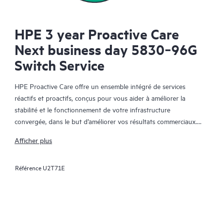
HPE 3 year Proactive Care
Next business day 5830‑96G
Switch Service
HPE Proactive Care offre un ensemble intégré de services
réactifs et proactifs, conçus pour vous aider à améliorer la
stabilité et le fonctionnement de votre infrastructure
convergée, dans le but d’améliorer vos résultats commerciaux.
Dans un environnement convergent et virtualisé complexe, de
Afficher plus
nombreux composants ont besoin de fonctionner ensemble
efficacement. HPE Proactive Care a été spécifiquement conçu
Référence
U2T71E
pour prendre en charge les appareils dans ces environnements,
en offrant une solution de support amélioré qui couvre les
serveurs, les systèmes d’exploitation, les hyperviseurs, le
stockage, les SAN et les réseaux.