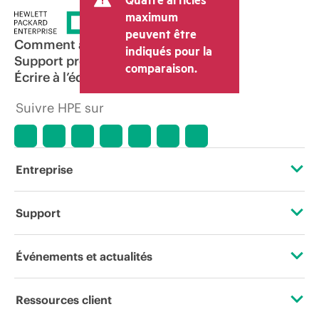
maximum
peuvent être
Comment acheter
indiqués pour la
Support produit
comparaison.
Écrire à l’équipe commerciale
Suivre HPE sur
Entreprise
À propos de HPE
Support
Accessibilité
Services d’assistance opérationnelle (OSS)
Événements et actualités
Carrières
Retour et recyclage de produits
Événements
Ressources client
Responsabilité d’entreprise
Support produit