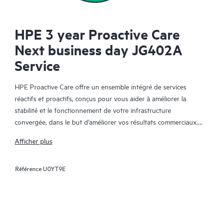
HPE 3 year Proactive Care
Next business day JG402A
Service
HPE Proactive Care offre un ensemble intégré de services
réactifs et proactifs, conçus pour vous aider à améliorer la
stabilité et le fonctionnement de votre infrastructure
convergée, dans le but d’améliorer vos résultats commerciaux.
Dans un environnement convergent et virtualisé complexe, de
Afficher plus
nombreux composants ont besoin de fonctionner ensemble
efficacement. HPE Proactive Care a été spécifiquement conçu
Référence
U0YT9E
pour prendre en charge les appareils dans ces environnements,
en offrant une solution de support amélioré qui couvre les
serveurs, les systèmes d’exploitation, les hyperviseurs, le
stockage, les SAN et les réseaux.