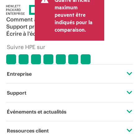
maximum
peuvent être
Comment acheter
indiqués pour la
Support produit
comparaison.
Écrire à l’équipe commerciale
Suivre HPE sur
Entreprise
À propos de HPE
Support
Accessibilité
Services d’assistance opérationnelle (OSS)
Événements et actualités
Carrières
Retour et recyclage de produits
Événements
Ressources client
Responsabilité d’entreprise
Support produit