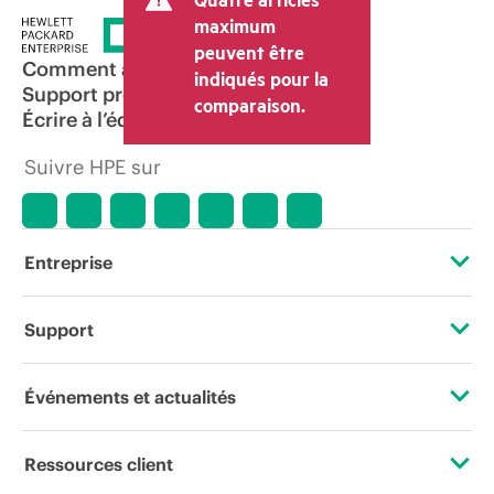
maximum
peuvent être
Comment acheter
indiqués pour la
Support produit
comparaison.
Écrire à l’équipe commerciale
Suivre HPE sur
Entreprise
À propos de HPE
Support
Accessibilité
Services d’assistance opérationnelle (OSS)
Événements et actualités
Carrières
Retour et recyclage de produits
Événements
Ressources client
Responsabilité d’entreprise
Support produit