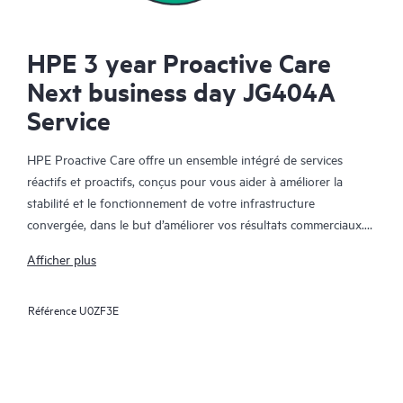
HPE 3 year Proactive Care
Next business day JG404A
Service
HPE Proactive Care offre un ensemble intégré de services
réactifs et proactifs, conçus pour vous aider à améliorer la
stabilité et le fonctionnement de votre infrastructure
convergée, dans le but d’améliorer vos résultats commerciaux.
Dans un environnement convergent et virtualisé complexe, de
Afficher plus
nombreux composants ont besoin de fonctionner ensemble
efficacement. HPE Proactive Care a été spécifiquement conçu
Référence
U0ZF3E
pour prendre en charge les appareils dans ces environnements,
en offrant une solution de support amélioré qui couvre les
serveurs, les systèmes d’exploitation, les hyperviseurs, le
stockage, les SAN et les réseaux.