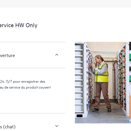
facilement leurs actifs en identifian
environnement et en comprenant c
nouveaux outils en libre-service per
ervice HW Only
sans avoir à ouvrir un incident de 
de connaissances dûment sélection
ressources HPE qui favoriseront l’e
performances de la périphérie au c
uverture
24, 7j/7 pour enregistrer des
eau de service du produit couvert
s (chat)