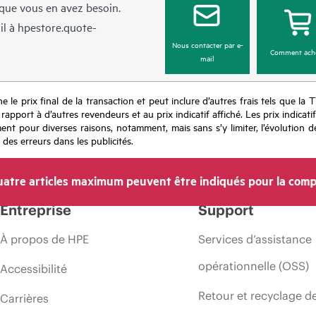
sque vous en avez besoin.
il à
hpestore.quote-
Nous contacter par e-
Comment ach
mail
e le prix final de la transaction et peut inclure d’autres frais tels que la 
apport à d’autres revendeurs et au prix indicatif affiché. Les prix indicat
nt pour diverses raisons, notamment, mais sans s’y limiter, l’évolution de
 des erreurs dans les publicités.
atre articles maximum peuvent être indiqués pour la comp
Entreprise
Support
À propos de HPE
Services d’assistance
opérationnelle (OSS)
Accessibilité
Retour et recyclage d
Carrières