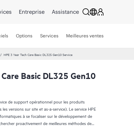
vices
Entreprise
Assistance
iels
Options
Services
Meilleures ventes
HPE 3 Year Tech Care Basic DL325 Gen10 Service
 Care Basic DL325 Gen10
rvice de support opérationnel pour les produits
s les versions sur site et as-a-service). Le service HPE
nformatiques à se focaliser sur le développement de
e chercher proactivement de meilleures méthodes de
oblèmes en mode réactif.