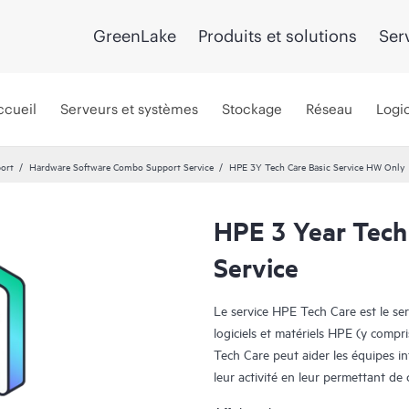
GreenLake
Produits et solutions
Ser
ccueil
Serveurs et systèmes
Stockage
Réseau
Logic
port
Hardware Software Combo Support Service
HPE 3Y Tech Care Basic Service HW Only
HPE 3 Year Tech
Service
Le service HPE Tech Care est le se
logiciels et matériels HPE (y compri
Tech Care peut aider les équipes i
leur activité en leur permettant d
travail, plutôt que de gérer les pr