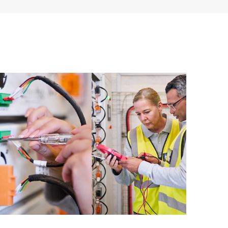
t les différents produits installés dans leur
omment ces produits interagissent ensemble. Les
mettent aux Clients d’effectuer certaines activités
support, tout en fournissant un portail de ressources
nées. Le service HPE Tech Care donne accès à des
xcellence opérationnelle et l’optimisation des
loud.