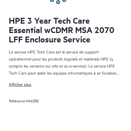
HPE 3 Year Tech Care
Essential wCDMR MSA 2070
LFF Enclosure Service
Le service HPE Tech Care est le service de support
opérationnel pour les produits logiciels et matériels HPE (y
compris les versions sur site et as-a-service). Le service HPE
Tech Care peut aider les équipes informatiques à se focaliser
sur le développement de leur activité en leur permettant de
Afficher plus
chercher proactivement de meilleures méthodes de travail,
plutôt que de gérer les problèmes en mode réactif.
Référence
H46ZRE
Le service HPE Tech Care établit un accès direct à des
spécialistes produit et fournit des conseils techniques généraux,
qui aideront les Clients à réduire les risques et à trouver des
méthodes de travail plus efficaces. Les Clients du service HPE