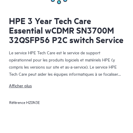
HPE 3 Year Tech Care
Essential wCDMR SN3700M
32QSFP56 P2C switch Service
Le service HPE Tech Care est le service de support
opérationnel pour les produits logiciels et matériels HPE (y
compris les versions sur site et as-a-service). Le service HPE
Tech Care peut aider les équipes informatiques à se focaliser
sur le développement de leur activité en leur permettant de
Afficher plus
chercher proactivement de meilleures méthodes de travail,
plutôt que de gérer les problèmes en mode réactif.
Référence
HZ0N3E
Le service HPE Tech Care établit un accès direct à des
spécialistes produit et fournit des conseils techniques généraux,
qui aideront les Clients à réduire les risques et à trouver des
méthodes de travail plus efficaces. Les Clients du service HPE