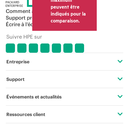
peuvent être
Comment acheter
indiqués pour la
Support produit
comparaison.
Écrire à l’équipe commerciale
Suivre HPE sur
Entreprise
À propos de HPE
Support
Accessibilité
Services d’assistance opérationnelle (OSS)
Événements et actualités
Carrières
Retour et recyclage de produits
Événements
Ressources client
Responsabilité d’entreprise
Support produit
HPE Discover
Nous contacter