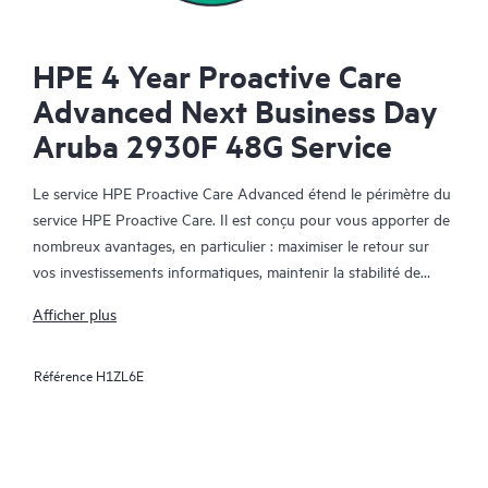
HPE 4 Year Proactive Care
Advanced Next Business Day
Aruba 2930F 48G Service
Le service HPE Proactive Care Advanced étend le périmètre du
service HPE Proactive Care. Il est conçu pour vous apporter de
nombreux avantages, en particulier : maximiser le retour sur
vos investissements informatiques, maintenir la stabilité de
votre infrastructure IT, atteindre les objectifs établis pour vos
Afficher plus
projets informatiques et commerciaux, réduire les coûts
opérationnels et réduire la charge de travail de votre personnel
Référence
H1ZL6E
informatique pour lui permettre de se consacrer aux tâches
prioritaires. Votre responsable de compte support HPE (ASM)
formule des recommandations personnalisées sur les plans
technique et opérationnel, et vous fait part des meilleures
pratiques tirées de l'expérience de HPE en matière de support