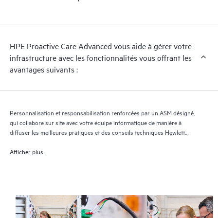
régulières sur le dossier et sur l'avancement de la solution.
HPE Proactive Care Advanced utilise la technologie de support
à distance pour superviser les appareils et collecter des
HPE Proactive Care Advanced vous aide à gérer votre
données, ce qui permet d'accélérer la prise en charge et les
infrastructure avec les fonctionnalités vous offrant les
services. Pour bénéficier de ce service d'assistance, il est
avantages suivants :
impératif que la version la plus récente de Remote Support
Technology soit installée.
Personnalisation et responsabilisation renforcées par un ASM désigné,
qui collabore sur site avec votre équipe informatique de manière à
diffuser les meilleures pratiques et des conseils techniques Hewlett
Packard Enterprise adaptés à vos besoins et projets informatiques
Afficher plus