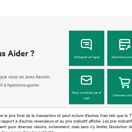
 Aider ?
Dialoguer en ligne
Assistance pro
sque vous en avez besoin.
il à
hpestore.quote-
Nous contacter par e-
Comment ach
mail
e le prix final de la transaction et peut inclure d’autres frais tels que la 
apport à d’autres revendeurs et au prix indicatif affiché. Les prix indicat
nt pour diverses raisons, notamment, mais sans s’y limiter, l’évolution de
 des erreurs dans les publicités.