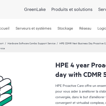
GreenLake
Produits et solutions
Ser
ccueil
Serveurs et systèmes
Stockage
Réseau
Logic
port
Hardware Software Combo Support Service
HPE CDMR Next Business Day Proactive Ca
rvice
HPE 4 year Proa
day with CDMR 5
HPE Proactive Care offre un ensembl
pour vous aider à améliorer la stabi
convergée, dans le but d’améliore
convergent et virtualisé complexe