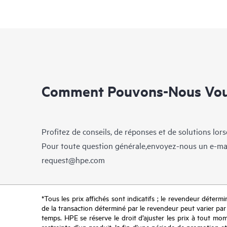
Comment Pouvons-Nous Vous
Profitez de conseils, de réponses et de solutions lor
Pour toute question générale,envoyez-nous un e-ma
request@hpe.com
*Tous les prix affichés sont indicatifs ; le revendeur détermin
de la transaction déterminé par le revendeur peut varier par r
temps. HPE se réserve le droit d’ajuster les prix à tout mome
restreinte d’un produit, la fin d’une période de promotion et