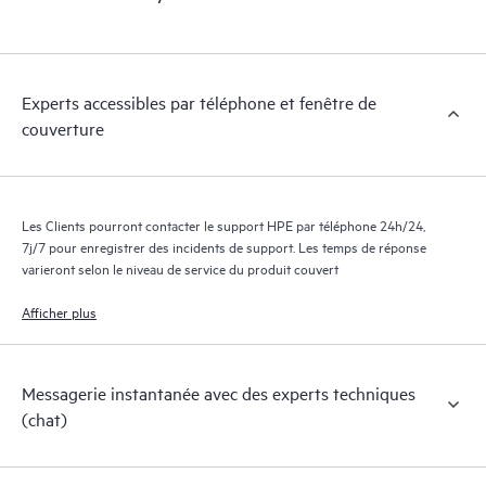
exploitables sur des cas de service de produits HPE et des
contrats de support couverts par le service HPE Tech Care. Les
Clients peuvent gérer plus facilement leurs actifs en identifiant
les différents produits installés dans leur environnement et en
Experts accessibles par téléphone et fenêtre de
comprenant comment ces produits interagissent ensemble. Les
couverture
nouveaux outils en libre-service permettent aux Clients
d’effectuer certaines activités sans avoir à ouvrir un incident de
support, tout en fournissant un portail de ressources de
connaissances dûment sélectionnées. Le service HPE Tech Care
Les Clients pourront contacter le support HPE par téléphone 24h/24,
donne accès à des ressources HPE qui favoriseront l’excellence
7j/7 pour enregistrer des incidents de support. Les temps de réponse
opérationnelle et l’optimisation des performances de la
varieront selon le niveau de service du produit couvert
périphérie au cloud.
Afficher plus
Messagerie instantanée avec des experts techniques
(chat)