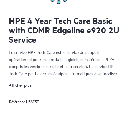
HPE 4 Year Tech Care Basic
with CDMR Edgeline e920 2U
Service
Le service HPE Tech Care est le service de support
opérationnel pour les produits logiciels et matériels HPE (y
compris les versions sur site et as-a-service). Le service HPE
Tech Care peut aider les équipes informatiques à se focaliser
sur le développement de leur activité en leur permettant de
Afficher plus
chercher proactivement de meilleures méthodes de travail,
plutôt que de gérer les problèmes en mode réactif.
Référence
H38E5E
Le service HPE Tech Care établit un accès direct à des
spécialistes produit et fournit des conseils techniques généraux,
qui aideront les Clients à réduire les risques et à trouver des
méthodes de travail plus efficaces. Les Clients du service HPE