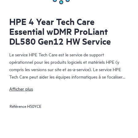
HPE 4 Year Tech Care
Essential wDMR ProLiant
DL580 Gen12 HW Service
Le service HPE Tech Care est le service de support
opérationnel pour les produits logiciels et matériels HPE (y
compris les versions sur site et as-a-service). Le service HPE
Tech Care peut aider les équipes informatiques à se focaliser
sur le développement de leur activité en leur permettant de
Afficher plus
chercher proactivement de meilleures méthodes de travail,
plutôt que de gérer les problèmes en mode réactif.
Référence
H50YCE
Le service HPE Tech Care établit un accès direct à des
spécialistes produit et fournit des conseils techniques généraux,
qui aideront les Clients à réduire les risques et à trouver des
méthodes de travail plus efficaces. Les Clients du service HPE