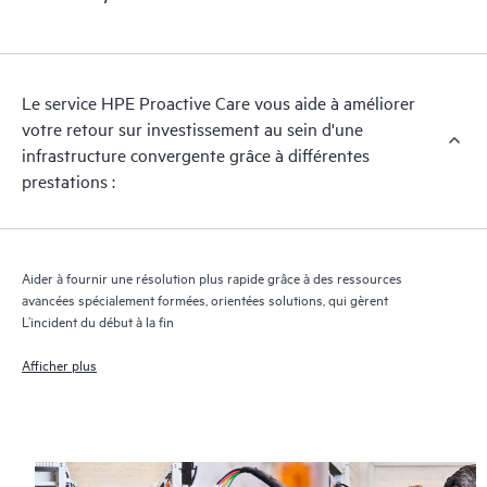
opérationnels.
HPE Proactive Care assure l’analyse des versions des logiciels et
des microprogrammes pour les appareils pris en charge, et vous
Le service HPE Proactive Care vous aide à améliorer
fournit une liste de recommandations pour maintenir votre
votre retour sur investissement au sein d'une
infrastructure couverte par HPE Proactive Care aux niveaux de
infrastructure convergente grâce à différentes
versions recommandés. Vous recevrez régulièrement une
prestations :
analyse proactive de vos appareils couverts par HPE Proactive
Care pour identifier et résoudre les problèmes de configuration.
HPE Proactive Care génère également des rapports d’incidents
trimestriels pour vous aider à identifier les problèmes récurrents
Aider à fournir une résolution plus rapide grâce à des ressources
et vous éviter de les reproduire.
avancées spécialement formées, orientées solutions, qui gèrent
L’incident du début à la fin
Afficher plus