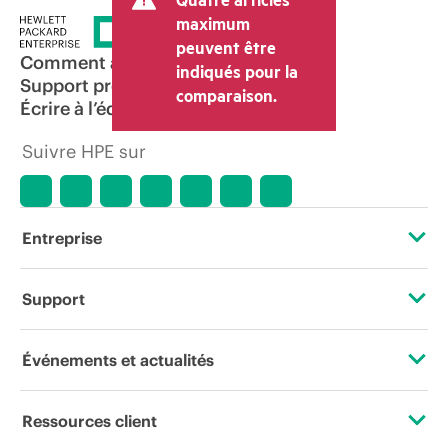
maximum
peuvent être
Comment acheter
indiqués pour la
Support produit
comparaison.
Écrire à l’équipe commerciale
Suivre HPE sur
Entreprise
À propos de HPE
Support
Accessibilité
Services d’assistance opérationnelle (OSS)
Événements et actualités
Carrières
Retour et recyclage de produits
Événements
Ressources client
Responsabilité d’entreprise
Support produit