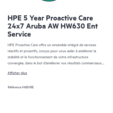
HPE 5 Year Proactive Care
24x7 Aruba AW HW630 Ent
Service
HPE Proactive Care offre un ensemble intégré de services
réactifs et proactifs, conçus pour vous aider à améliorer la
stabilité et le fonctionnement de votre infrastructure
convergée, dans le but d’améliorer vos résultats commerciaux.
Dans un environnement convergent et virtualisé complexe, de
Afficher plus
nombreux composants ont besoin de fonctionner ensemble
efficacement. HPE Proactive Care a été spécifiquement conçu
Référence
H6BV8E
pour prendre en charge les appareils dans ces environnements,
en offrant une solution de support amélioré qui couvre les
serveurs, les systèmes d’exploitation, les hyperviseurs, le
stockage, les SAN et les réseaux.