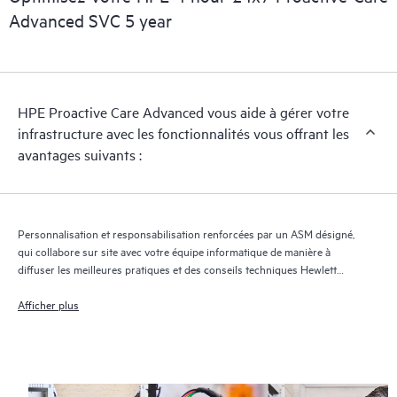
gérer le dossier et de vous communiquer des informations
Advanced SVC 5 year
régulières sur le dossier et sur l’avancement de la solution.
HPE Proactive Care Advanced utilise la technologie de support
à distance1 pour superviser les appareils et collecter des
HPE Proactive Care Advanced vous aide à gérer votre
données, ce qui permet d’accélérer la prise en charge et les
infrastructure avec les fonctionnalités vous offrant les
services. Pour bénéficier de ce service d’assistance, il est
avantages suivants :
impératif que la version la plus récente de Remote Support
Technology soit installée.
Personnalisation et responsabilisation renforcées par un ASM désigné,
qui collabore sur site avec votre équipe informatique de manière à
diffuser les meilleures pratiques et des conseils techniques Hewlett
Packard Enterprise adaptés à vos besoins et projets informatiques
Afficher plus