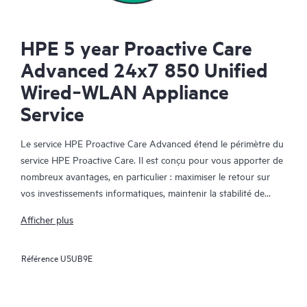
HPE 5 year Proactive Care
Advanced 24x7 850 Unified
Wired‑WLAN Appliance
Service
Le service HPE Proactive Care Advanced étend le périmètre du
service HPE Proactive Care. Il est conçu pour vous apporter de
nombreux avantages, en particulier : maximiser le retour sur
vos investissements informatiques, maintenir la stabilité de
votre infrastructure IT, atteindre les objectifs établis pour vos
Afficher plus
projets informatiques et commerciaux, réduire les coûts
opérationnels et réduire la charge de travail de votre personnel
Référence
U5UB9E
informatique pour lui permettre de se consacrer aux tâches
prioritaires. Votre responsable de compte support HPE (ASM)
formule des recommandations personnalisées sur les plans