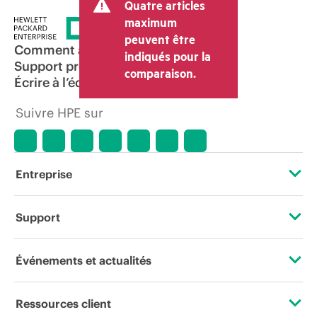
Quatre articles
maximum
peuvent être
Comment acheter
indiqués pour la
Support produit
comparaison.
Écrire à l’équipe commerciale
Suivre HPE sur
Entreprise
À propos de HPE
Support
Accessibilité
Services d’assistance opérationnelle (OSS)
Événements et actualités
Carrières
Retour et recyclage de produits
Événements
Ressources client
Responsabilité d’entreprise