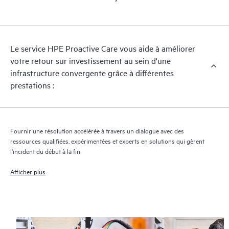
opérationnels.
HPE Proactive Care assure l’analyse des versions des logiciels et
des microprogrammes pour les appareils pris en charge, et vous
Le service HPE Proactive Care vous aide à améliorer
fournit une liste de recommandations pour maintenir votre
votre retour sur investissement au sein d'une
infrastructure couverte par HPE Proactive Care aux niveaux de
infrastructure convergente grâce à différentes
versions recommandés. Vous recevrez régulièrement une
prestations :
analyse proactive de vos appareils couverts par HPE Proactive
Care pour identifier et résoudre les problèmes de configuration.
HPE Proactive Care génère également des rapports d’incidents
trimestriels pour vous aider à identifier les problèmes récurrents
Fournir une résolution accélérée à travers un dialogue avec des
et vous éviter de les reproduire.
ressources qualifiées, expérimentées et experts en solutions qui gèrent
l'incident du début à la fin
Afficher plus