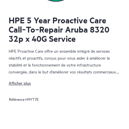
HPE 5 Year Proactive Care
Call‑To‑Repair Aruba 8320
32p x 40G Service
HPE Proactive Care offre un ensemble intégré de services
réactifs et proactifs, conçus pour vous aider à améliorer la
stabilité et le fonctionnement de votre infrastructure
convergée, dans le but d’améliorer vos résultats commerciaux.
Dans un environnement convergent et virtualisé complexe, de
Afficher plus
nombreux composants ont besoin de fonctionner ensemble
efficacement. HPE Proactive Care a été spécifiquement conçu
Référence
H9YT7E
pour prendre en charge les appareils dans ces environnements,
en offrant une solution de support amélioré qui couvre les
serveurs, les systèmes d’exploitation, les hyperviseurs, le
stockage, les SAN et les réseaux.