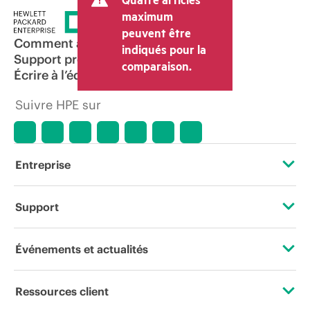
maximum
peuvent être
Comment acheter
indiqués pour la
Support produit
comparaison.
Écrire à l’équipe commerciale
Suivre HPE sur
Entreprise
À propos de HPE
Support
Accessibilité
Services d’assistance opérationnelle (OSS)
Événements et actualités
Carrières
Retour et recyclage de produits
Événements
Ressources client
Responsabilité d’entreprise
Support produit