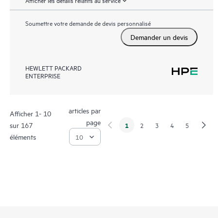
Afficher les détails relatifs au service
Soumettre votre demande de devis personnalisé
Demander un devis
HEWLETT PACKARD
ENTERPRISE
articles par
Afficher 1- 10
page
sur 167
1
2
3
4
5
éléments