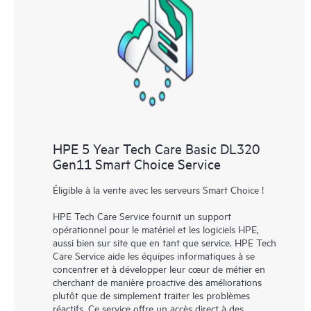
les différents produits installés dans leur environnement et en
comprenant comment ces produits interagissent ensemble. Les
nouveaux outils en libre-service permettent aux Clients
d’effectuer certaines activités sans avoir à ouvrir un incident de
support, tout en fournissant un portail de ressources de
connaissances dûment sélectionnées. Le service HPE Tech Care
donne accès à des ressources HPE qui favoriseront l’excellence
opérationnelle et l’optimisation des performances de la
HPE 5 Year Tech Care Basic DL320
périphérie au cloud.
Gen11 Smart Choice Service
Éligible à la vente avec les serveurs Smart Choice !
HPE Tech Care Service fournit un support
opérationnel pour le matériel et les logiciels HPE,
aussi bien sur site que en tant que service. HPE Tech
Care Service aide les équipes informatiques à se
concentrer et à développer leur cœur de métier en
cherchant de manière proactive des améliorations
plutôt que de simplement traiter les problèmes
réactifs. Ce service offre un accès direct à des