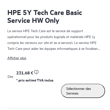
HPE 5Y Tech Care Basic
Service HW Only
Le service HPE Tech Care est le service de support
opérationnel pour les produits logiciels et matériels HPE (y
compris les versions sur site et as-a-service). Le service HPE
Tech Care peut aider les équipes informatiques à se focaliser
sur le développement de leur activité en leur permettant de
Afficher plus
chercher proactivement de meilleures méthodes de travail,
plutôt que de gérer les problèmes en mode réactif.
231.68 €
Dès
Le service HPE Tech Care établit un accès direct à des
* prix estimé TVA inclus
spécialistes produit et fournit des conseils techniques généraux,
Sélectionner des
qui aideront les Clients à réduire les risques et à trouver des
Services
méthodes de travail plus efficaces. Les Clients du service HPE
Tech Care peuvent accéder au support via différents canaux :
téléphone, infrastructure de messagerie instantanée en temps