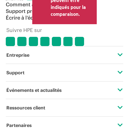
peuvent être
Comment acheter
indiqués pour la
Support produit
comparaison.
Écrire à l’équipe commerciale
Suivre HPE sur
Entreprise
À propos de HPE
Support
Accessibilité
Services d’assistance opérationnelle (OSS)
Événements et actualités
Carrières
Retour et recyclage de produits
Événements
Ressources client
Responsabilité d’entreprise
Support produit
HPE Discover
Nous contacter
HPE Labs
Partenaires
Logiciels et pilotes