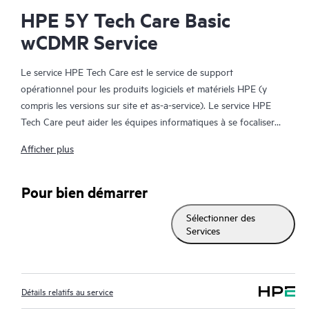
HPE 5Y Tech Care Basic
wCDMR Service
Le service HPE Tech Care est le service de support
opérationnel pour les produits logiciels et matériels HPE (y
compris les versions sur site et as-a-service). Le service HPE
Tech Care peut aider les équipes informatiques à se focaliser
sur le développement de leur activité en leur permettant de
Afficher plus
chercher proactivement de meilleures méthodes de travail,
plutôt que de gérer les problèmes en mode réactif.
Pour bien démarrer
Le service HPE Tech Care établit un accès direct à des
Sélectionner des
spécialistes produit et fournit des conseils techniques généraux,
Services
qui aideront les Clients à réduire les risques et à trouver des
méthodes de travail plus efficaces. Les Clients du service HPE
Tech Care peuvent accéder au support via différents canaux :
téléphone, infrastructure de messagerie instantanée en temps
Détails relatifs au service
réel, journalisation (remontée) automatisée des incidents et