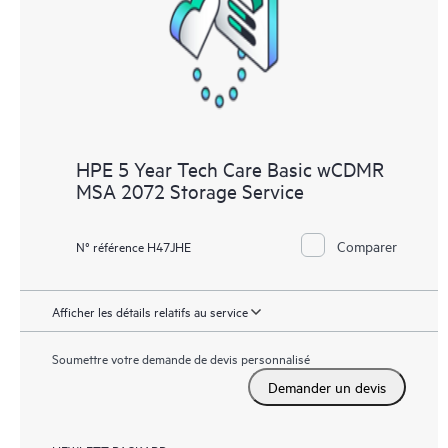
comprenant comment ces produits interagissent ensemble. Les
nouveaux outils en libre-service permettent aux Clients
d’effectuer certaines activités sans avoir à ouvrir un incident de
support, tout en fournissant un portail de ressources de
connaissances dûment sélectionnées. Le service HPE Tech Care
donne accès à des ressources HPE qui favoriseront l’excellence
HPE 5 Year Tech Care Basic wCDMR
opérationnelle et l’optimisation des performances de la
MSA 2072 Storage Service
périphérie au cloud.
Comparer
N° référence H47JHE
Afficher les détails relatifs au service
Soumettre votre demande de devis personnalisé
Demander un devis