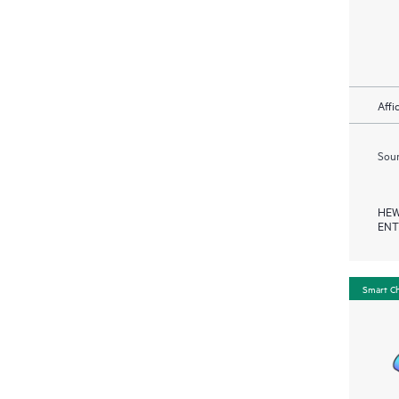
Affi
Soum
HEW
ENT
Smart C