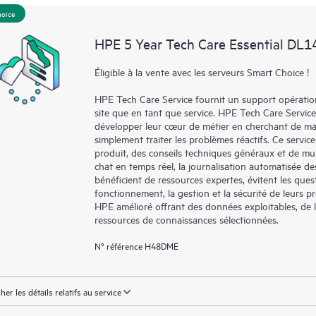
facilement leurs actifs en identifian
hoice
environnement et en comprenant c
HPE 5 Year Tech Care Essential DL1
nouveaux outils en libre-service per
sans avoir à ouvrir un incident de 
Éligible à la vente avec les serveurs Smart Choice !
de connaissances dûment sélection
HPE Tech Care Service fournit un support opérationne
ressources HPE qui favoriseront l’e
site que en tant que service. HPE Tech Care Service
performances de la périphérie au c
développer leur cœur de métier en cherchant de man
simplement traiter les problèmes réactifs. Ce service
produit, des conseils techniques généraux et de mul
chat en temps réel, la journalisation automatisée d
bénéficient de ressources expertes, évitent les quest
fonctionnement, la gestion et la sécurité de leurs pro
HPE amélioré offrant des données exploitables, de la 
ressources de connaissances sélectionnées.
N° référence H48DME
cher les détails relatifs au service