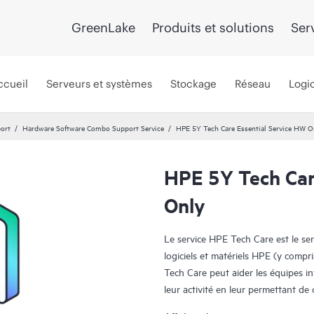
GreenLake
Produits et solutions
Ser
ccueil
Serveurs et systèmes
Stockage
Réseau
Logic
port
Hardware Software Combo Support Service
HPE 5Y Tech Care Essential Service HW O
HPE 5Y Tech Car
Only
Le service HPE Tech Care est le se
logiciels et matériels HPE (y compri
Tech Care peut aider les équipes i
leur activité en leur permettant d
travail, plutôt que de gérer les pr