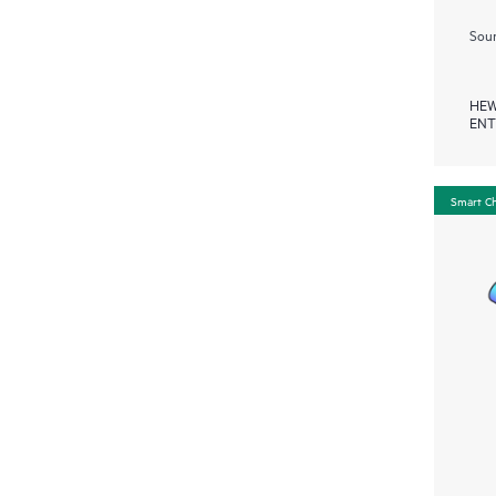
Soum
HEW
ENT
Smart C