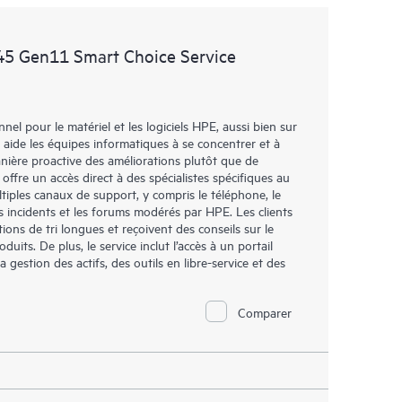
t les différents produits installés dans leur
omment ces produits interagissent ensemble. Les
45 Gen11 Smart Choice Service
mettent aux Clients d’effectuer certaines activités
support, tout en fournissant un portail de ressources
nées. Le service HPE Tech Care donne accès à des
l pour le matériel et les logiciels HPE, aussi bien sur
xcellence opérationnelle et l’optimisation des
 aide les équipes informatiques à se concentrer et à
loud.
ière proactive des améliorations plutôt que de
 offre un accès direct à des spécialistes spécifiques au
tiples canaux de support, y compris le téléphone, le
es incidents et les forums modérés par HPE. Les clients
ions de tri longues et reçoivent des conseils sur le
duits. De plus, le service inclut l’accès à un portail
gestion des actifs, des outils en libre-service et des
Comparer