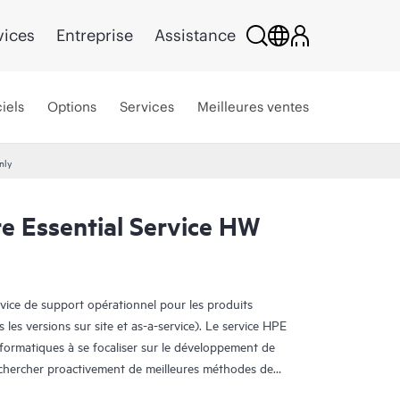
vices
Entreprise
Assistance
iels
Options
Services
Meilleures ventes
nly
e Essential Service HW
rvice de support opérationnel pour les produits
s les versions sur site et as-a-service). Le service HPE
nformatiques à se focaliser sur le développement de
e chercher proactivement de meilleures méthodes de
oblèmes en mode réactif.