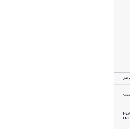
Affi
Soum
HEW
ENT