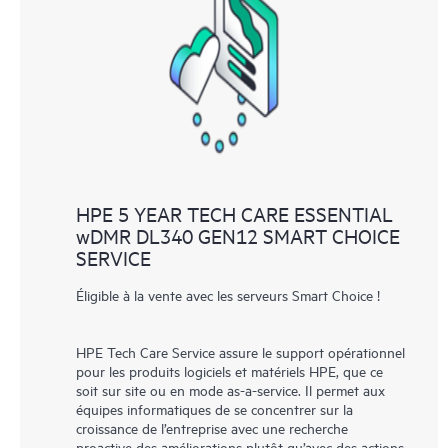
les différents produits installés dans leur environnement et en
comprenant comment ces produits interagissent ensemble. Les
nouveaux outils en libre-service permettent aux Clients
d’effectuer certaines activités sans avoir à ouvrir un incident de
support, tout en fournissant un portail de ressources de
connaissances dûment sélectionnées. Le service HPE Tech Care
donne accès à des ressources HPE qui favoriseront l’excellence
opérationnelle et l’optimisation des performances de la
HPE 5 YEAR TECH CARE ESSENTIAL
périphérie au cloud.
wDMR DL340 GEN12 SMART CHOICE
SERVICE
Éligible à la vente avec les serveurs Smart Choice !
HPE Tech Care Service assure le support opérationnel
pour les produits logiciels et matériels HPE, que ce
soit sur site ou en mode as-a-service. Il permet aux
équipes informatiques de se concentrer sur la
croissance de l’entreprise avec une recherche
proactive des améliorations plutôt qu’avec des actions