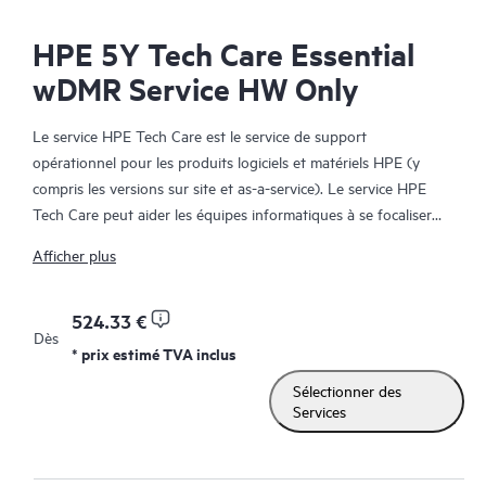
HPE 5Y Tech Care Essential
wDMR Service HW Only
Le service HPE Tech Care est le service de support
opérationnel pour les produits logiciels et matériels HPE (y
compris les versions sur site et as-a-service). Le service HPE
Tech Care peut aider les équipes informatiques à se focaliser
sur le développement de leur activité en leur permettant de
Afficher plus
chercher proactivement de meilleures méthodes de travail,
plutôt que de gérer les problèmes en mode réactif.
524.33 €
Dès
Le service HPE Tech Care établit un accès direct à des
* prix estimé TVA inclus
spécialistes produit et fournit des conseils techniques généraux,
Sélectionner des
qui aideront les Clients à réduire les risques et à trouver des
Services
méthodes de travail plus efficaces. Les Clients du service HPE
Tech Care peuvent accéder au support via différents canaux :
téléphone, infrastructure de messagerie instantanée en temps