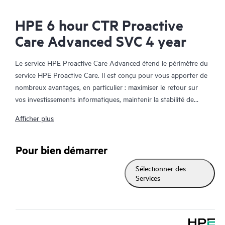
HPE 6 hour CTR Proactive
Care Advanced SVC 4 year
Le service HPE Proactive Care Advanced étend le périmètre du
service HPE Proactive Care. Il est conçu pour vous apporter de
nombreux avantages, en particulier : maximiser le retour sur
vos investissements informatiques, maintenir la stabilité de
votre infrastructure IT, atteindre les objectifs établis pour vos
Afficher plus
projets informatiques et commerciaux, réduire les coûts
opérationnels et réduire la charge de travail de votre personnel
informatique pour lui permettre de se consacrer aux tâches
Pour bien démarrer
prioritaires. Votre responsable de compte support HPE (ASM)
Sélectionner des
formule des recommandations personnalisées sur les plans
Services
technique et opérationnel, et vous fait part des meilleures
pratiques tirées de l'expérience de HPE en matière de support
technique. HPE Proactive Care Advanced vous aide à gagner
du temps par une surveillance et une analyse en temps réel des