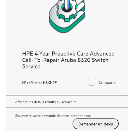
à distance pour superviser les appareils et collecter des
données, ce qui permet d'accélérer la prise en charge et les
services. Pour bénéficier de ce service d'assistance, il est
impératif que la version la plus récente de Remote Support
Technology soit installée.
HPE 4 Year Proactive Care Advanced
Call‑To‑Repair Aruba 8320 Switch
Service
Comparer
N° référence H8XN9E
Afficher les détails relatifs au service
Soumettre votre demande de devis personnalisé
Demander un devis