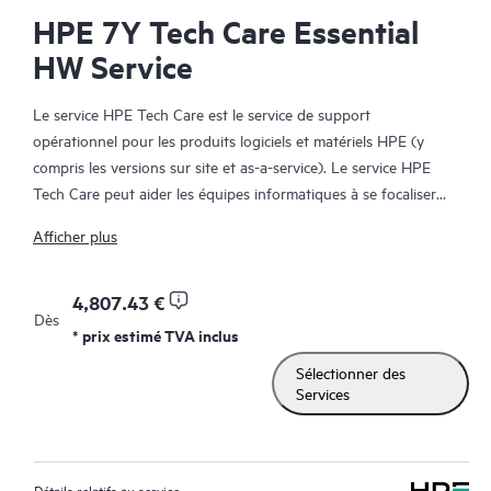
HPE 7Y Tech Care Essential
HW Service
Le service HPE Tech Care est le service de support
opérationnel pour les produits logiciels et matériels HPE (y
compris les versions sur site et as-a-service). Le service HPE
Tech Care peut aider les équipes informatiques à se focaliser
sur le développement de leur activité en leur permettant de
Afficher plus
chercher proactivement de meilleures méthodes de travail,
plutôt que de gérer les problèmes en mode réactif.
4,807.43 €
Dès
Le service HPE Tech Care établit un accès direct à des
* prix estimé TVA inclus
spécialistes produit et fournit des conseils techniques généraux,
Sélectionner des
qui aideront les Clients à réduire les risques et à trouver des
Services
méthodes de travail plus efficaces. Les Clients du service HPE
Tech Care peuvent accéder au support via différents canaux :
téléphone, infrastructure de messagerie instantanée en temps
réel, journalisation (remontée) automatisée des incidents et
Détails relatifs au service