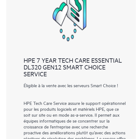
comprenant comment ces produits interagissent ensemble. Les
nouveaux outils en libre-service permettent aux Clients
d’effectuer certaines activités sans avoir à ouvrir un incident de
support, tout en fournissant un portail de ressources de
connaissances dûment sélectionnées. Le service HPE Tech Care
donne accès à des ressources HPE qui favoriseront l’excellence
opérationnelle et l’optimisation des performances de la
HPE 7 YEAR TECH CARE ESSENTIAL
périphérie au cloud.
DL320 GEN12 SMART CHOICE
SERVICE
Éligible à la vente avec les serveurs Smart Choice !
HPE Tech Care Service assure le support opérationnel
pour les produits logiciels et matériels HPE, que ce
soit sur site ou en mode as-a-service. Il permet aux
équipes informatiques de se concentrer sur la
croissance de l’entreprise avec une recherche
proactive des améliorations plutôt qu’avec des actions
réactives de résolution des problèmes. Le service offre