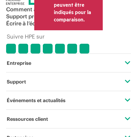
peuvent être
Comment acheter
indiqués pour la
Support produit
comparaison.
Écrire à l’équipe commerciale
Suivre HPE sur
Entreprise
À propos de HPE
Support
Accessibilité
Services d’assistance opérationnelle (OSS)
Événements et actualités
Carrières
Retour et recyclage de produits
Événements
Ressources client
Responsabilité d’entreprise
Support produit
HPE Discover
Nous contacter