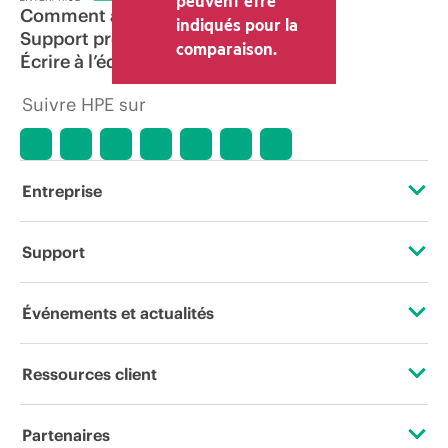
peuvent être
Comment acheter
indiqués pour la
Support produit
comparaison.
Écrire à l’équipe commerciale
Suivre HPE sur
Entreprise
À propos de HPE
Support
Accessibilité
Services d’assistance opérationnelle (OSS)
Événements et actualités
Carrières
Retour et recyclage de produits
Événements
Ressources client
Responsabilité d’entreprise
Support produit
HPE Discover
Nous contacter
HPE Labs
Partenaires
Logiciels et pilotes