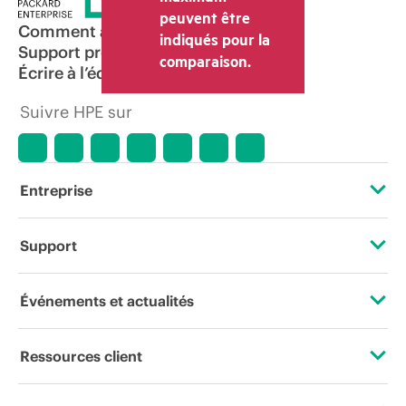
peuvent être
Comment acheter
indiqués pour la
Support produit
comparaison.
Écrire à l’équipe commerciale
Suivre HPE sur
Entreprise
À propos de HPE
Support
Accessibilité
Services d’assistance opérationnelle (OSS)
Événements et actualités
Carrières
Retour et recyclage de produits
Événements
Ressources client
Responsabilité d’entreprise
Support produit
HPE Discover
Nous contacter