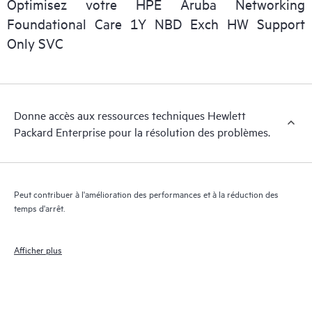
Optimisez votre HPE Aruba Networking
personnel informatique de localiser rapidement les informations
Foundational Care 1Y NBD Exch HW Support
essentielles (du domaine public).
Only SVC
Donne accès aux ressources techniques Hewlett
Packard Enterprise pour la résolution des problèmes.
Peut contribuer à l'amélioration des performances et à la réduction des
temps d'arrêt.
Afficher plus