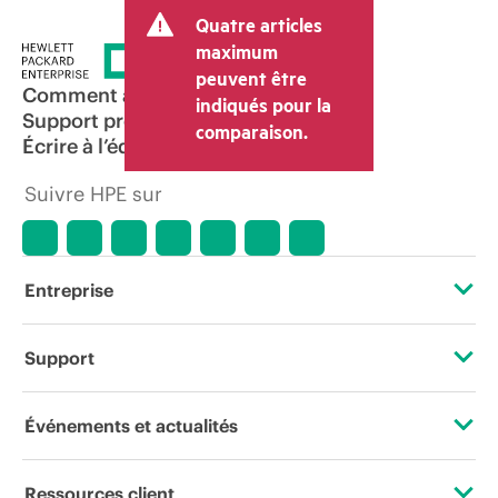
Quatre articles
maximum
peuvent être
Comment acheter
indiqués pour la
Support produit
comparaison.
Écrire à l’équipe commerciale
Suivre HPE sur
Entreprise
À propos de HPE
Support
Accessibilité
Services d’assistance opérationnelle (OSS)
Événements et actualités
Carrières
Retour et recyclage de produits
Événements
Ressources client