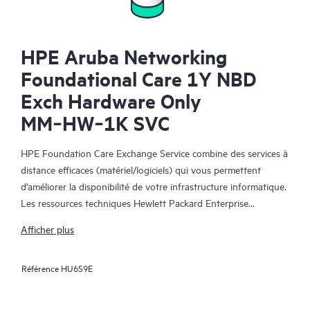
HPE Aruba Networking
Foundational Care 1Y NBD
Exch Hardware Only
MM‑HW‑1K SVC
HPE Foundation Care Exchange Service combine des services à
distance efficaces (matériel/logiciels) qui vous permettent
d’améliorer la disponibilité de votre infrastructure informatique.
Les ressources techniques Hewlett Packard Enterprise
collaborent avec votre équipe informatique pour résoudre les
Afficher plus
problèmes matériels et logiciels survenus sur vos produits HPE.
Référence
HU6S9E
Le service d’échange matériel propose un échange de pièces
fiable et rapide pour les produits Hewlett Packard Enterprise
éligibles. Alternative pratique et économique au support