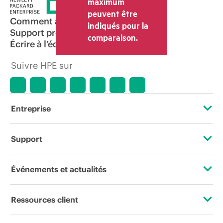
maximum
peuvent être
Comment acheter
indiqués pour la
Support produit
comparaison.
Écrire à l’équipe commerciale
Suivre HPE sur
Entreprise
À propos de HPE
Support
Accessibilité
Services d’assistance opérationnelle (OSS)
Événements et actualités
Carrières
Retour et recyclage de produits
Événements
Ressources client
Responsabilité d’entreprise
Support produit
HPE Discover