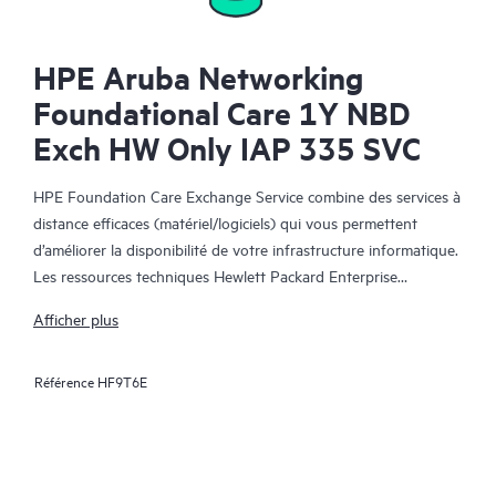
HPE Aruba Networking
Foundational Care 1Y NBD
Exch HW Only IAP 335 SVC
HPE Foundation Care Exchange Service combine des services à
distance efficaces (matériel/logiciels) qui vous permettent
d’améliorer la disponibilité de votre infrastructure informatique.
Les ressources techniques Hewlett Packard Enterprise
collaborent avec votre équipe informatique pour résoudre les
Afficher plus
problèmes matériels et logiciels survenus sur vos produits HPE.
Référence
HF9T6E
Le service d’échange matériel propose un échange de pièces
fiable et rapide pour les produits Hewlett Packard Enterprise
éligibles. Alternative pratique et économique au support
technique sur site, HPE Foundation Care Exchange cible plus
spécifiquement les produits faciles à expédier et dont vous