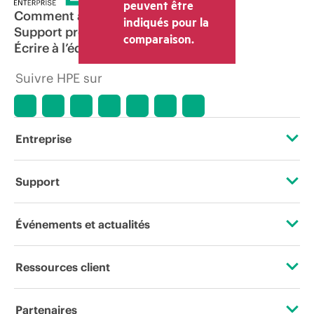
peuvent être
Comment acheter
indiqués pour la
Support produit
comparaison.
Écrire à l’équipe commerciale
Suivre HPE sur
Entreprise
À propos de HPE
Support
Accessibilité
Services d’assistance opérationnelle (OSS)
Événements et actualités
Carrières
Retour et recyclage de produits
Événements
Ressources client
Responsabilité d’entreprise
Support produit
HPE Discover
Nous contacter
HPE Labs
Partenaires