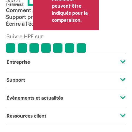
peuvent être
Comment acheter
indiqués pour la
Support produit
comparaison.
Écrire à l’équipe commerciale
Suivre HPE sur
Entreprise
À propos de HPE
Support
Accessibilité
Services d’assistance opérationnelle (OSS)
Événements et actualités
Carrières
Retour et recyclage de produits
Événements
Ressources client
Responsabilité d’entreprise
Support produit
HPE Discover
Nous contacter