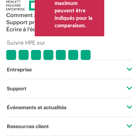
maximum
peuvent être
Comment acheter
indiqués pour la
Support produit
comparaison.
Écrire à l’équipe commerciale
Suivre HPE sur
Entreprise
À propos de HPE
Support
Accessibilité
Services d’assistance opérationnelle (OSS)
Événements et actualités
Carrières
Retour et recyclage de produits
Événements
Ressources client
Responsabilité d’entreprise
Support produit
HPE Discover