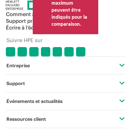
maximum
peuvent être
Comment acheter
indiqués pour la
Support produit
comparaison.
Écrire à l’équipe commerciale
Suivre HPE sur
Entreprise
À propos de HPE
Support
Accessibilité
Services d’assistance opérationnelle (OSS)
Événements et actualités
Carrières
Retour et recyclage de produits
Événements
Ressources client
Responsabilité d’entreprise
Support produit
HPE Discover