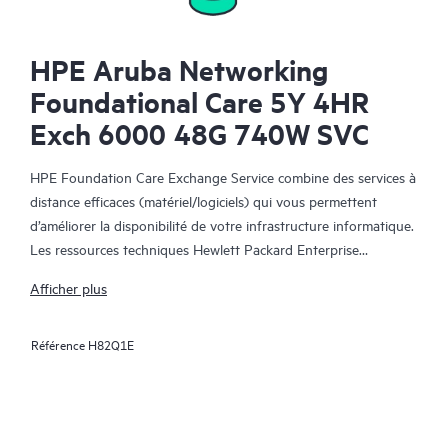
HPE Aruba Networking
Foundational Care 5Y 4HR
Exch 6000 48G 740W SVC
HPE Foundation Care Exchange Service combine des services à
distance efficaces (matériel/logiciels) qui vous permettent
d’améliorer la disponibilité de votre infrastructure informatique.
Les ressources techniques Hewlett Packard Enterprise
collaborent avec votre équipe informatique pour résoudre les
Afficher plus
problèmes matériels et logiciels survenus sur vos produits HPE.
Référence
H82Q1E
Le service d’échange matériel propose un échange de pièces
fiable et rapide pour les produits Hewlett Packard Enterprise
éligibles. Alternative pratique et économique au support
technique sur site, HPE Foundation Care Exchange cible plus
spécifiquement les produits faciles à expédier et dont vous