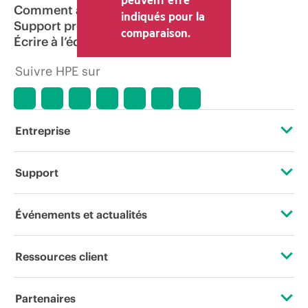
Comment acheter
indiqués pour la
Support produit
comparaison.
Écrire à l’équipe commerciale
Suivre HPE sur
Entreprise
À propos de HPE
Support
Accessibilité
Services d’assistance opérationnelle (OSS)
Événements et actualités
Carrières
Retour et recyclage de produits
Événements
Ressources client
Responsabilité d’entreprise
Support produit
HPE Discover
Nous contacter
HPE Labs
Partenaires
Logiciels et pilotes