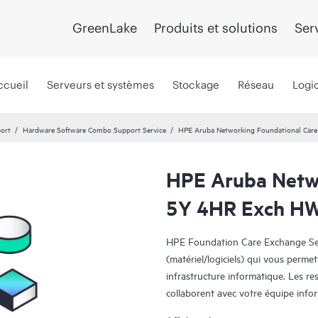
GreenLake
Produits et solutions
Ser
ccueil
Serveurs et systèmes
Stockage
Réseau
Logic
port
Hardware Software Combo Support Service
HPE Aruba Networking Foundational Ca
HPE Aruba Netwo
5Y 4HR Exch H
HPE Foundation Care Exchange Serv
(matériel/logiciels) qui vous permet
infrastructure informatique. Les r
collaborent avec votre équipe info
logiciels survenus sur vos produits