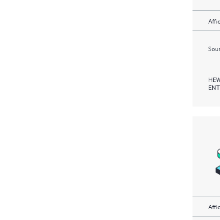
Affi
Soum
HEW
ENT
Affi