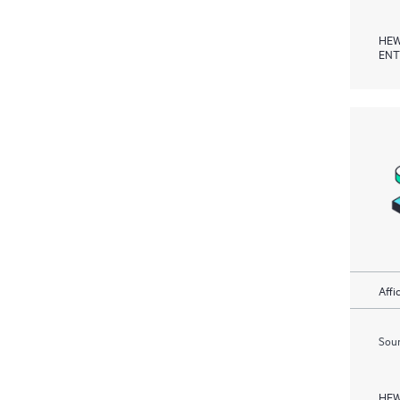
HEW
ENT
Affi
Soum
HEW