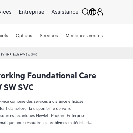
vices
Entreprise
Assistance
iels
Options
Services
Meilleures ventes
re 5Y 4HR Exch HW SW SVC
rking Foundational Care
W SW SVC
ice combine des services à distance efficaces
tent d’améliorer la disponibilité de votre
essources techniques Hewlett Packard Enterprise
rmatique pour résoudre les problèmes matériels et
 HPE.