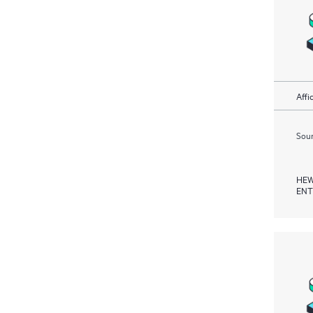
Affi
Soum
HEW
ENT