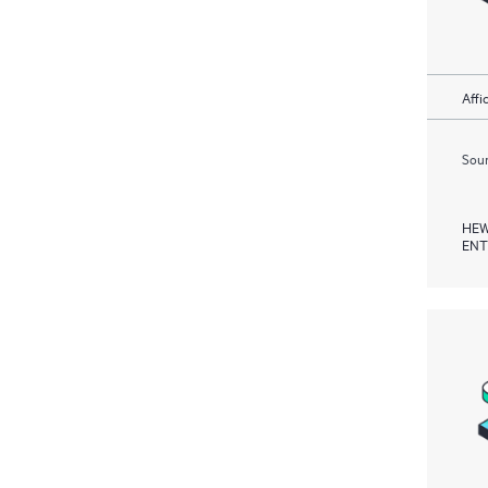
Affi
Soum
HEW
ENT