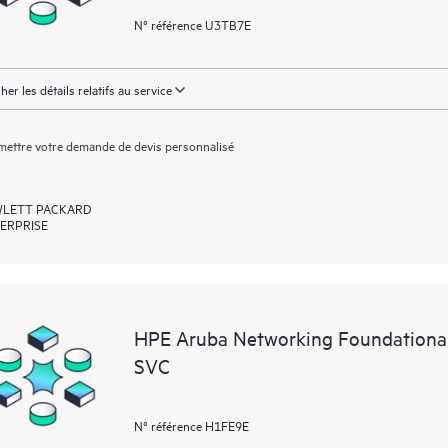
N° référence U3TB7E
cher les détails relatifs au service
ettre votre demande de devis personnalisé
LETT PACKARD
ERPRISE
HPE Aruba Networking Foundationa
SVC
N° référence H1FE9E