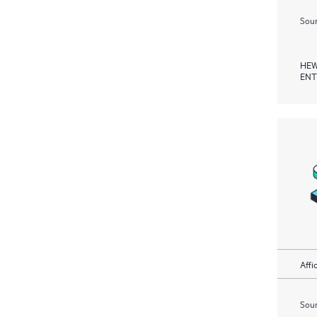
Soum
HEW
ENT
Affi
Soum