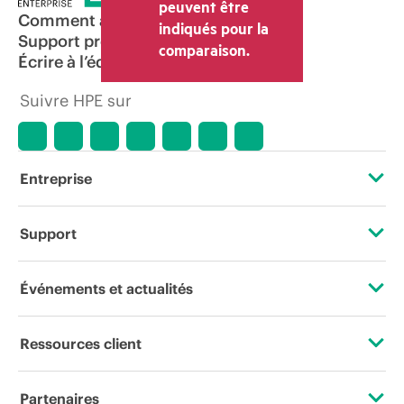
peuvent être
Comment acheter
indiqués pour la
Support produit
comparaison.
Écrire à l’équipe commerciale
Suivre HPE sur
Entreprise
À propos de HPE
Support
Accessibilité
Services d’assistance opérationnelle (OSS)
Événements et actualités
Carrières
Retour et recyclage de produits
Événements
Ressources client
Responsabilité d’entreprise
Support produit
HPE Discover
Nous contacter
HPE Labs
Partenaires