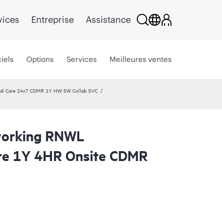
vices
Entreprise
Assistance
iels
Options
Services
Meilleures ventes
al Care 24x7 CDMR 1Y HW SW Collab SVC
working RNWL
re 1Y 4HR Onsite CDMR
C