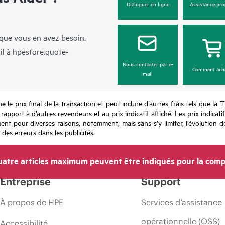
Dialoguer en ligne
Assistance pro
sque vous en avez besoin.
il à
hpestore.quote-
Nous contacter par e-
Comment ach
mail
e le prix final de la transaction et peut inclure d’autres frais tels que la 
apport à d’autres revendeurs et au prix indicatif affiché. Les prix indicat
nt pour diverses raisons, notamment, mais sans s’y limiter, l’évolution de
 des erreurs dans les publicités.
atre articles maximum peuvent être indiqués pour la comp
Entreprise
Support
À propos de HPE
Services d’assistance
opérationnelle (OSS)
Accessibilité