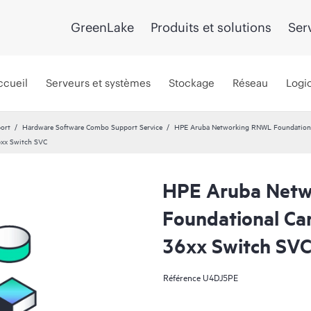
GreenLake
Produits et solutions
Ser
ccueil
Serveurs et systèmes
Stockage
Réseau
Logic
port
Hardware Software Combo Support Service
HPE Aruba Networking RNWL Foundation
xx Switch SVC
HPE Aruba Net
Foundational Ca
36xx Switch SV
Référence
U4DJ5PE