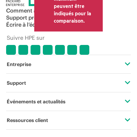
peuvent être
Comment acheter
indiqués pour la
Support produit
comparaison.
Écrire à l’équipe commerciale
Suivre HPE sur
Entreprise
À propos de HPE
Support
Accessibilité
Services d’assistance opérationnelle (OSS)
Événements et actualités
Carrières
Retour et recyclage de produits
Événements
Ressources client
Responsabilité d’entreprise
Support produit
HPE Discover
Nous contacter