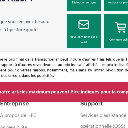
Dialoguer en ligne
Assistance pro
sque vous en avez besoin.
il à
hpestore.quote-
Nous contacter par e-
Comment ach
mail
e le prix final de la transaction et peut inclure d’autres frais tels que la 
apport à d’autres revendeurs et au prix indicatif affiché. Les prix indicat
nt pour diverses raisons, notamment, mais sans s’y limiter, l’évolution de
 des erreurs dans les publicités.
atre articles maximum peuvent être indiqués pour la comp
Entreprise
Support
À propos de HPE
Services d’assistance
opérationnelle (OSS)
Accessibilité