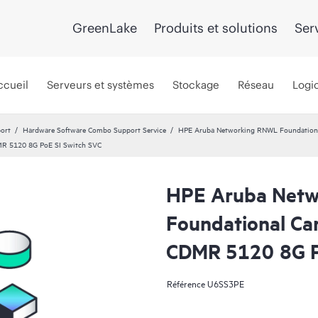
GreenLake
Produits et solutions
Ser
ccueil
Serveurs et systèmes
Stockage
Réseau
Logic
port
Hardware Software Combo Support Service
HPE Aruba Networking RNWL Foundation
MR 5120 8G PoE SI Switch SVC
HPE Aruba Net
Foundational Ca
CDMR 5120 8G P
Référence
U6SS3PE