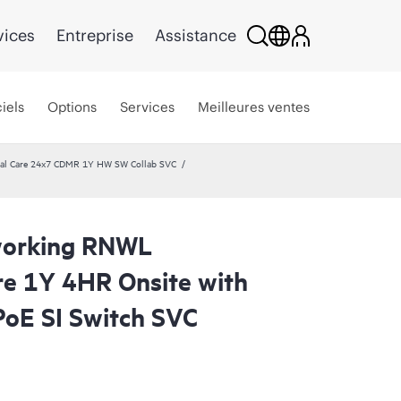
vices
Entreprise
Assistance
iels
Options
Services
Meilleures ventes
al Care 24x7 CDMR 1Y HW SW Collab SVC
working RNWL
re 1Y 4HR Onsite with
oE SI Switch SVC