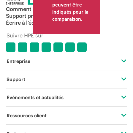
peuvent être
Comment acheter
indiqués pour la
Support produit
comparaison.
Écrire à l’équipe commerciale
Suivre HPE sur
Entreprise
À propos de HPE
Support
Accessibilité
Services d’assistance opérationnelle (OSS)
Événements et actualités
Carrières
Retour et recyclage de produits
Événements
Ressources client
Responsabilité d’entreprise
Support produit
HPE Discover
Nous contacter