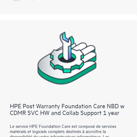
réparation du matériel sur site, lorsque cela est nécessaire pour
résoudre le problème. Pour les matériels HPE admissibles, ce
service peut également inclure le support logiciel de base et la
gestion collaborative des incidents liés à certains logiciels
autres que HPE.
Contactez HPE pour en savoir plus sur les logiciels admissibles
pouvant être inclus à votre couverture matérielle. Pour les
produits logiciels couverts par HPE Foundation Care, HPE
fournit une prise en charge technique à distance et l’accès aux
mises à jour et correctifs des logiciels.
HPE Post Warranty Foundation Care NBD w
CDMR SVC HW and Collab Support 1 year
Le service HPE Foundation Care est composé de services
matériels et logiciels complets destinés à accroître la
disponibilité de votre infrastructure informatique. Les