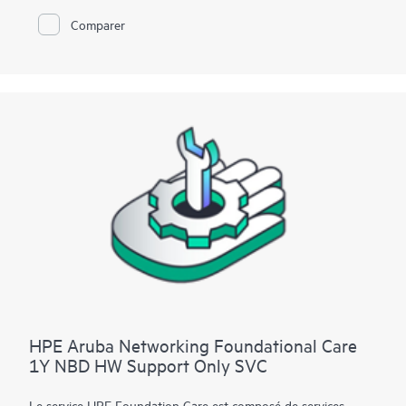
Pour les matériels couverts par HPE Foundation Care, le
Comparer
service inclut le diagnostic et le support à distance, ainsi que la
réparation du matériel sur site, lorsque cela est nécessaire pour
résoudre le problème. Pour les matériels HPE admissibles, ce
service peut également inclure le support logiciel de base et la
gestion collaborative des incidents liés à certains logiciels
autres que HPE.
Contactez HPE pour en savoir plus sur les logiciels admissibles
pouvant être inclus à votre couverture matérielle. Pour les
produits logiciels couverts par HPE Foundation Care, HPE
fournit une prise en charge technique à distance et l’accès aux
mises à jour et correctifs des logiciels.
HPE Aruba Networking Foundational Care
1Y NBD HW Support Only SVC
Le service HPE Foundation Care est composé de services