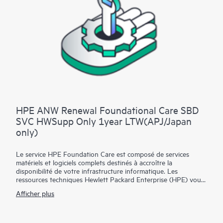
HPE ANW Renewal Foundational Care SBD
SVC HWSupp Only 1year LTW(APJ/Japan
only)
Le service HPE Foundation Care est composé de services
matériels et logiciels complets destinés à accroître la
disponibilité de votre infrastructure informatique. Les
ressources techniques Hewlett Packard Enterprise (HPE) vous
offrent une assistance et collaborent avec votre équipe
Afficher plus
informatique pour vous aider à résoudre les problèmes
matériels et logiciels liés aux matériels et logiciels HPE et
certains produits tiers.