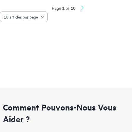
gestion collaborative des incidents liés à certains logiciels
1
10
Page
of
autres que HPE.
Contactez HPE pour en savoir plus sur les logiciels admissibles
pouvant être inclus à votre couverture matérielle. Pour les
produits logiciels couverts par HPE Foundation Care, HPE
fournit une prise en charge technique à distance et l’accès aux
mises à jour et correctifs des logiciels.
Comment Pouvons-Nous Vous
Aider ?