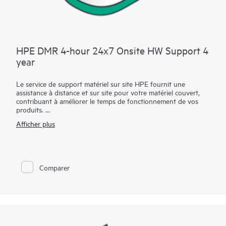
HPE DMR 4-hour 24x7 Onsite HW Support 4
year
Le service de support matériel sur site HPE fournit une
assistance à distance et sur site pour votre matériel couvert,
contribuant à améliorer le temps de fonctionnement de vos
produits.
Afficher plus
Vous avez la possibilité de choisir entre plusieurs options de
niveaux de service avec plusieurs combinaisons de fenêtres
d'intervention sur site ou d'heures d'appel pour réparation et
de couverture dans différentes durées pour répondre à vos
besoins de services.
Comparer
Les options de niveau de service avec engagement de
réparation dans un délai défini permettent aux responsables
du service informatique de communiquer avec des spécialistes
de service qui procéderont rapidement au dépannage du
système pour remettre le matériel en état de fonctionnement
dans un délai spécifié.