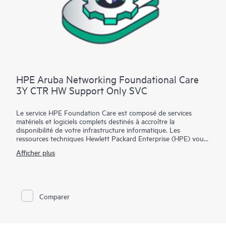
HPE Aruba Networking Foundational Care
3Y CTR HW Support Only SVC
Le service HPE Foundation Care est composé de services
matériels et logiciels complets destinés à accroître la
disponibilité de votre infrastructure informatique. Les
ressources techniques Hewlett Packard Enterprise (HPE) vous
offrent une assistance et collaborent avec votre équipe
Afficher plus
informatique pour vous aider à résoudre les problèmes
matériels et logiciels liés aux matériels et logiciels HPE et
certains produits tiers.
Pour les matériels couverts par HPE Foundation Care, le
Comparer
service inclut le diagnostic et le support à distance, ainsi que la
réparation du matériel sur site, lorsque cela est nécessaire pour
résoudre le problème. Pour les matériels HPE admissibles, ce
service peut également inclure le support logiciel de base et la