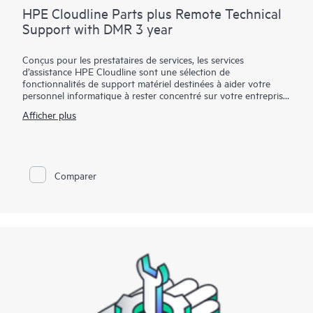
HPE Cloudline Parts plus Remote Technical
Support with DMR 3 year
Conçus pour les prestataires de services, les services
d’assistance HPE Cloudline sont une sélection de
fonctionnalités de support matériel destinées à aider votre
personnel informatique à rester concentré sur votre entreprise,
et non sur les activités de réparation et de maintenance.
Afficher plus
Pour certains produits éligibles, vous pouvez utiliser les
ressources techniques Hewlett Packard Enterprise pour fournir
une assistance et un diagnostic à distance, une résolution des
incidents/une réparation planifiées du matériel sur site ou la
Comparer
couverture des composants de rechange, y compris la
conservation des supports défectueux. Avec les services
d’assistance HPE Cloudline, vous pouvez acheter les services
qui répondent à vos besoins spécifiques.