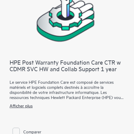
produits logiciels couverts par HPE Foundation Care, HPE
fournit une prise en charge technique à distance et l’accès aux
mises à jour et correctifs des logiciels.
HPE Post Warranty Foundation Care CTR w
CDMR SVC HW and Collab Support 1 year
Le service HPE Foundation Care est composé de services
matériels et logiciels complets destinés à accroître la
disponibilité de votre infrastructure informatique. Les
ressources techniques Hewlett Packard Enterprise (HPE) vous
offrent une assistance et collaborent avec votre équipe
Afficher plus
informatique pour vous aider à résoudre les problèmes
matériels et logiciels liés aux matériels et logiciels HPE et
certains produits tiers.
Pour les matériels couverts par HPE Foundation Care, le
Comparer
service inclut le diagnostic et le support à distance, ainsi que la