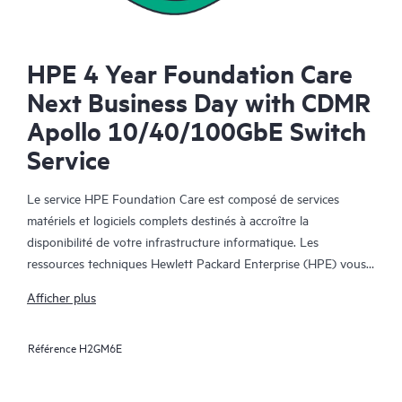
HPE 4 Year Foundation Care
Next Business Day with CDMR
Apollo 10/40/100GbE Switch
Service
Le service HPE Foundation Care est composé de services
matériels et logiciels complets destinés à accroître la
disponibilité de votre infrastructure informatique. Les
ressources techniques Hewlett Packard Enterprise (HPE) vous
offrent une assistance et collaborent avec votre équipe
Afficher plus
informatique pour vous aider à résoudre les problèmes
matériels et logiciels liés aux matériels et logiciels HPE et
Référence
H2GM6E
certains produits tiers.
Pour les matériels couverts par HPE Foundation Care, le service