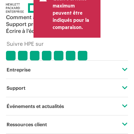
maximum
peuvent être
Comment acheter
indiqués pour la
Support produit
comparaison.
Écrire à l’équipe commerciale
Suivre HPE sur
Entreprise
À propos de HPE
Support
Accessibilité
Services d’assistance opérationnelle (OSS)
Événements et actualités
Carrières
Retour et recyclage de produits
Événements
Ressources client
Responsabilité d’entreprise
Support produit