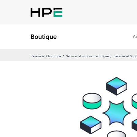
Boutique
A
Revenir à la boutique
Services et support technique
Services et Sup