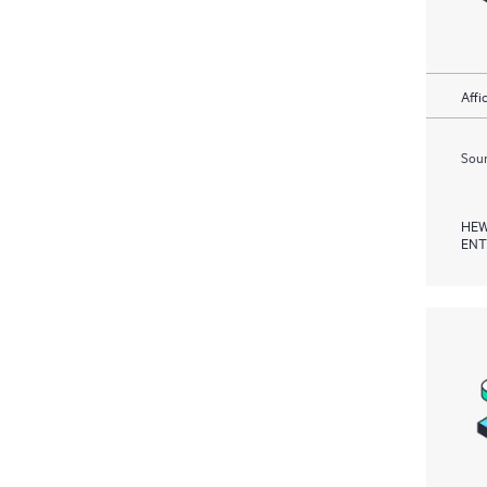
Affi
Soum
HEW
ENT