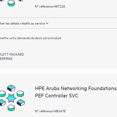
N° référence H8TZ1E
cher les détails relatifs au service
ettre votre demande de devis personnalisé
LETT PACKARD
ERPRISE
HPE Aruba Networking Foundational
PEF Controller SVC
N° référence H8UA7E