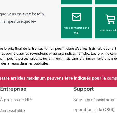
sque vous en avez besoin.
il à
hpestore.quote-
Nous contacter par e-
Comment ach
mail
e le prix final de la transaction et peut inclure d’autres frais tels que la 
apport à d’autres revendeurs et au prix indicatif affiché. Les prix indicat
nt pour diverses raisons, notamment, mais sans s’y limiter, l’évolution de
 des erreurs dans les publicités.
atre articles maximum peuvent être indiqués pour la comp
Entreprise
Support
À propos de HPE
Services d’assistance
opérationnelle (OSS)
Accessibilité