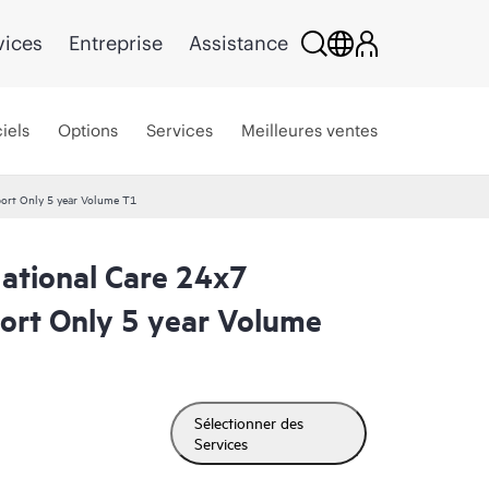
vices
Entreprise
Assistance
iels
Options
Services
Meilleures ventes
ort Only 5 year Volume T1
tional Care 24x7
ort Only 5 year Volume
Sélectionner des
Services