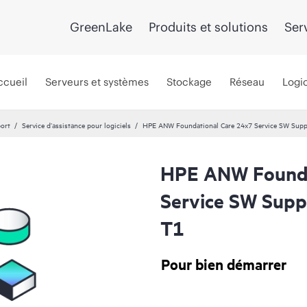
GreenLake
Produits et solutions
Ser
ccueil
Serveurs et systèmes
Stockage
Réseau
Logic
port
Service d’assistance pour logiciels
HPE ANW Foundational Care 24x7 Service SW Supp
HPE ANW Founda
Service SW Supp
T1
Pour bien démarrer