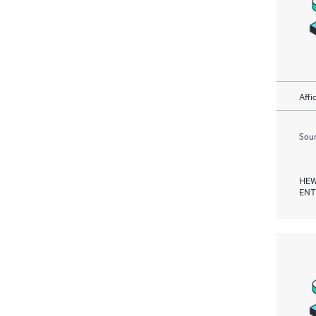
Affi
Soum
HEW
ENT